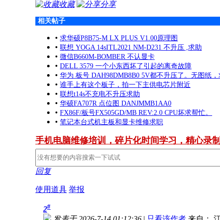
收藏
分享
相关帖子
•
求华硕P8B75-M LX PLUS V1.00原理图
•
联想 YOGA 14sITL2021 NM-D231 不升压 ,求助
•
微信B660M-BOMBER 不认显卡
•
DELL 3579 一个小东西坏了引起的离奇故障
•
华为 板号 DAH98DMB8B0 5V都不升压了。无图纸
•
谁手上有这个板子，拍一下主供电芯片附近
•
联想t14s不充电不升压求助
•
华硕FA707R 点位图 DANJMMB1AA0
•
FX86F/板号FX505GD/MB REV:2.0 CPU坏求帮忙。
•
笔记本台式机主板和显卡维修求职
手机电脑维修培训，碎片化时间学习，精心录
回复
使用道具
举报
#
2
发表于 2026-7-14 01:12:36
|
只看该作者
来自： 江