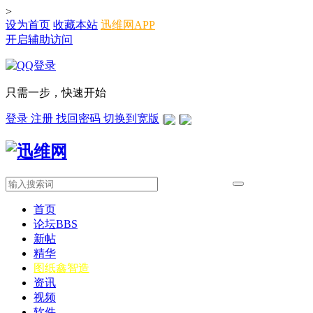
>
设为首页
收藏本站
迅维网APP
开启辅助访问
只需一步，快速开始
登录
注册
找回密码
切换到宽版
|
|
首页
论坛
BBS
新帖
精华
图纸
鑫智造
资讯
视频
软件