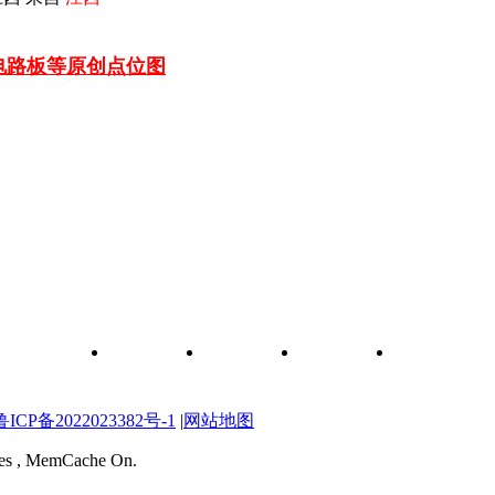
车电路板等
原创点位图
和元件查询
关于我们
联系我们
维修图纸
自学维修网校
P备2022023382号-1
|
网站地图
ries , MemCache On.