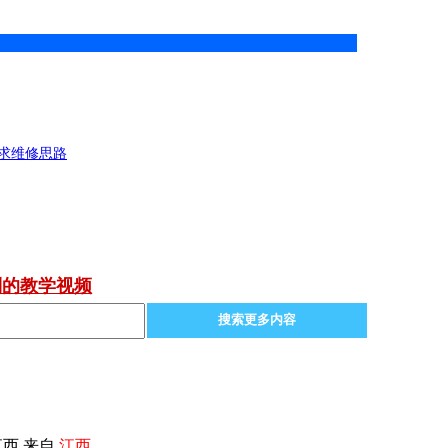
，求维修思路
制的教学视频
搜索更多内容
西 来自
江西