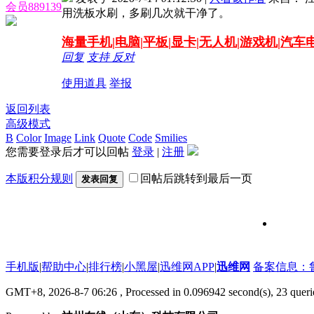
会员889139
用洗板水刷，多刷几次就干净了。
海量
手机|电脑|平板|显卡|无人机|游戏机|汽
回复
支持
反对
使用道具
举报
返回列表
高级模式
B
Color
Image
Link
Quote
Code
Smilies
您需要登录后才可以回帖
登录
|
注册
本版积分规则
回帖后跳转到最后一页
发表回复
维修信号
手机版
|
帮助中心
|
排行榜
|
小黑屋
|
迅维网APP
|
迅维网
备案信息：鲁IC
GMT+8, 2026-8-7 06:26
, Processed in 0.096942 second(s), 23 que