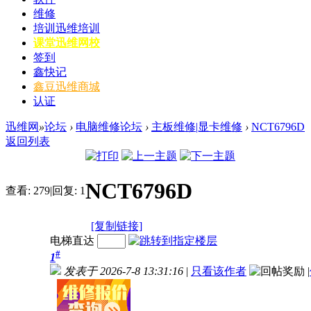
维修
培训
迅维培训
课堂
迅维网校
签到
鑫快记
鑫豆
迅维商城
认证
迅维网
»
论坛
›
电脑维修论坛
›
主板维修|显卡维修
›
NCT6796D
返回列表
NCT6796D
查看:
279
|
回复:
1
[复制链接]
电梯直达
#
1
发表于 2026-7-8 13:31:16
|
只看该作者
|