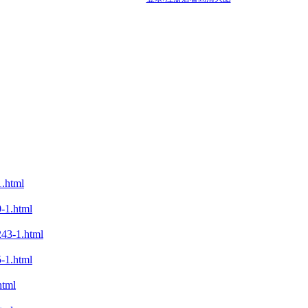
.html
1.html
3-1.html
1.html
tml