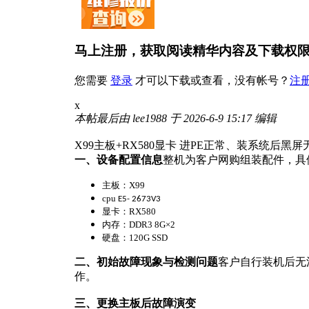
马上注册，获取阅读精华内容及下载权
您需要
登录
才可以下载或查看，没有帐号？
注
x
本帖最后由 lee1988 于 2026-6-9 15:17 编辑
X99主板+RX580显卡 进PE正常、装系统后黑屏
一、设备配置信息
整机为客户网购组装配件，具
主板：X99
cpu
E5- 2673V3
显卡：RX580
内存：DDR3 8G×2
硬盘：120G SSD
二、初始故障现象与检测问题
客户自行装机后无
作。
三、更换主板后故障演变