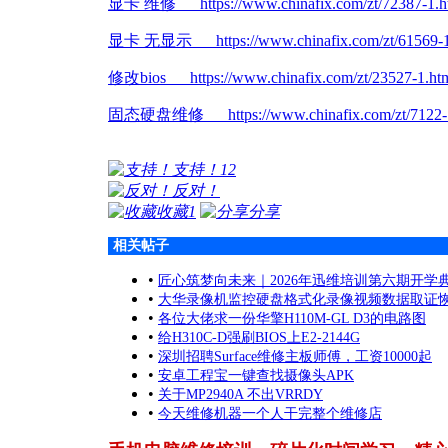
显卡 维修 https://www.chinafix.com/zt/72387-1.h
显卡 无显示 https://www.chinafix.com/zt/61569-1
修改bios https://www.chinafix.com/zt/23527-1.ht
固态硬盘维修 https://www.chinafix.com/zt/7122-1
支持！
12
反对！
收藏
1
分享
相关帖子
•
匠心筑梦向未来｜2026年迅维培训第六期开学
•
大华录像机监控硬盘格式化录像视频数据取证
•
各位大佬求一份华擎H110M-GL D3的电路图
•
给H310C-D强刷BIOS上E2-2144G
•
深圳招聘Surface维修主板师傅，工资10000起
•
安卓工程宝一键查找摄像头APK
•
关于MP2940A 不出VRRDY
•
今天维修机器一个人干完整个维修店