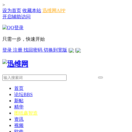
>
设为首页
收藏本站
迅维网APP
开启辅助访问
只需一步，快速开始
登录
注册
找回密码
切换到宽版
|
|
首页
论坛
BBS
新帖
精华
图纸
鑫智造
资讯
视频
软件