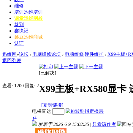
维修
培训
迅维培训
课堂
迅维网校
签到
鑫快记
鑫豆
迅维商城
认证
迅维网
»
论坛
›
电脑维修论坛
›
电脑维修|硬件维护
›
X99主板+R
返回列表
[已解决]
查看:
1200
|
回复:
2
X99主板+RX580显
[复制链接]
电梯直达
#
1
发表于 2026-6-9 15:02:35
|
只看该作者