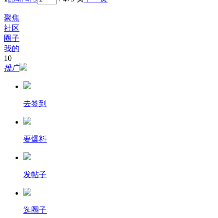
聚焦
社区
圈子
我的
10
推广
去签到
要爆料
发帖子
逛圈子