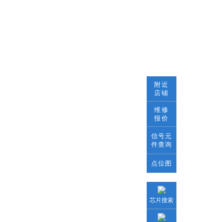
附近
店铺
维修
报价
信号元
件查询
点位图
芯片搜索