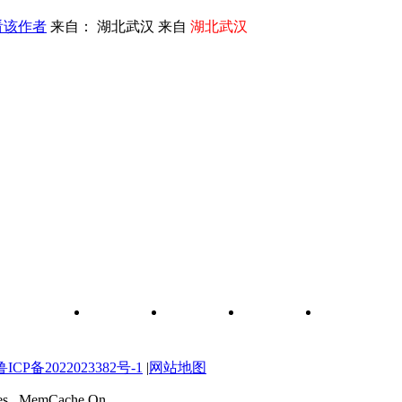
看该作者
来自： 湖北武汉 来自
湖北武汉
和元件查询
关于我们
联系我们
维修图纸
自学维修网校
P备2022023382号-1
|
网站地图
ries , MemCache On.