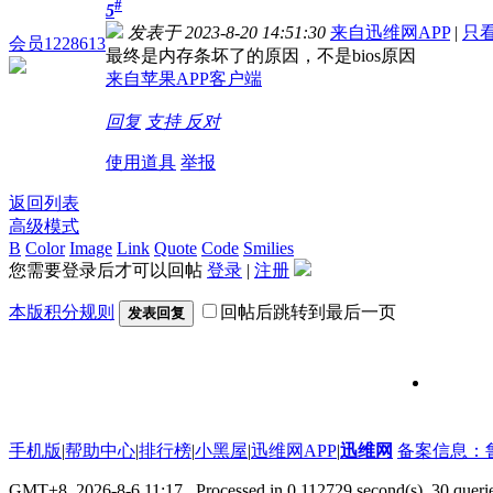
#
5
发表于 2023-8-20 14:51:30
来自迅维网APP
|
只
会员1228613
最终是内存条坏了的原因，不是bios原因
来自苹果APP客户端
回复
支持
反对
使用道具
举报
返回列表
高级模式
B
Color
Image
Link
Quote
Code
Smilies
您需要登录后才可以回帖
登录
|
注册
本版积分规则
回帖后跳转到最后一页
发表回复
维修信号
手机版
|
帮助中心
|
排行榜
|
小黑屋
|
迅维网APP
|
迅维网
备案信息：鲁IC
GMT+8, 2026-8-6 11:17
, Processed in 0.112729 second(s), 30 que