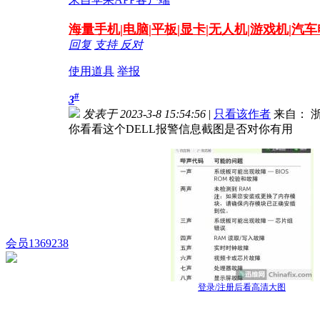
海量
手机|电脑|平板|显卡|无人机|游戏机|汽
回复
支持
反对
使用道具
举报
#
3
发表于 2023-3-8 15:54:56
|
只看该作者
来自： 浙
你看看这个DELL报警信息截图是否对你有用
会员1369238
登录/注册后看高清大图