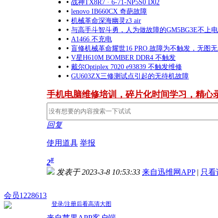
•
战神TX8R7 · 6-71-NP5S0 D02
•
lenovo IB660CX 奇葩故障
•
机械革命深海幽灵z3 air
•
与高手斗智斗勇，人为做故障的GM5BG3E不上
•
A1466 不充电
•
盲修机械革命耀世16 PRO.故障为不触发，无图
•
V星H610M BOMBER DDR4 不触发
•
戴尔Optiplex 7020 e93839 不触发维修
•
GU603ZX三修测试点引起的无待机故障
手机电脑维修培训，碎片化时间学习，精心
回复
使用道具
举报
#
2
发表于 2023-3-8 10:53:33
来自迅维网APP
|
只看
会员1228613
登录/注册后看高清大图
来自苹果APP客户端