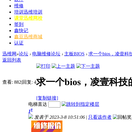
维修
培训
迅维培训
课堂
迅维网校
签到
鑫快记
鑫豆
迅维商城
认证
迅维网
»
论坛
›
电脑维修论坛
›
主板BIOS
›
求一个bios，凌壹
返回列表
求一个bios，凌壹科
查看:
882
|
回复:
4
[复制链接]
电梯直达
#
1
发表于 2023-3-8 10:51:06
|
只看该作者