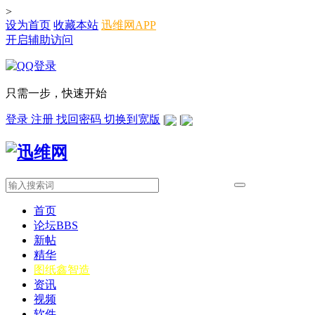
>
设为首页
收藏本站
迅维网APP
开启辅助访问
只需一步，快速开始
登录
注册
找回密码
切换到宽版
|
|
首页
论坛
BBS
新帖
精华
图纸
鑫智造
资讯
视频
软件