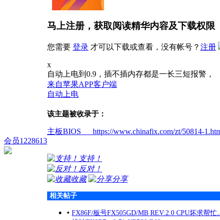
马上注册，获取阅读精华内容及下载权限
您需要
登录
才可以下载或查看，没有帐号？
注册
x
自动上电到0.9，插不插内存都是一长三短报警，
来自苹果APP客户端
自动上电
该主题被收录于：
主板BIOS https://www.chinafix.com/zt/50814-1.ht
会员1228613
支持！
反对！
收藏
分享
相关帖子
•
FX86F/板号FX505GD/MB REV:2.0 CPU坏求帮忙