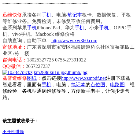
~~~~~~~~~~~~~~~~~~~~~~~~~~~~~~~
迅维快修
承接各种
手机
、电脑/
笔记本
板卡、数据恢复、平板
等维修业务。免费检测，未修复不收任何费用。
全系列苹果
手机
iPhone/iPad、华为
手机
、小米
手机
、OPPO手
机、vivo手机、Macbook 维修价格
自助查询，自助下单：
http://www.xw360.com
寄修地址：
广东省深圳市宝安区福海街道桥头社区富桥第四工
业区7栋二楼
咨询电话：
18025327725 0755-27391022
QQ/微信：
2657227237
鑫智造维修
图纸
：
点击链接
http://www.xzmpdf.net
注册下载鑫
智造看看，里面有
手机
，电脑，
笔记本
的
点位图
、
电路图
、维
修经验、各机型通病维修等等，方便新手老手，让你少走弯
路。
该主题被收录于：
不开机维修