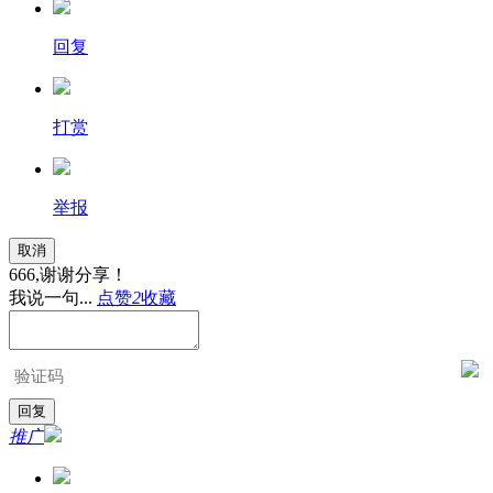
回复
打赏
举报
取消
666,谢谢分享！
我说一句...
点赞
2
收藏
推广