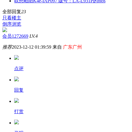
联想昭阳K4e-IAP097 版号：LA-L931P的bios
全部回复
23
只看楼主
倒序浏览
会员1272669
LV.4
推荐
2023-12-12 01:39:59 来自
广东广州
点评
回复
打赏