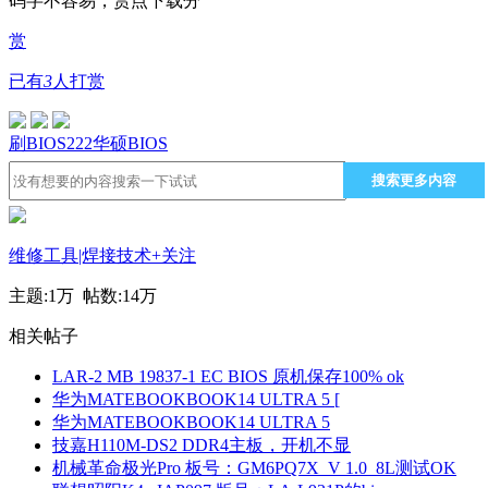
码字不容易，赏点下载分
赏
已有
3
人打赏
刷BIOS
222
华硕
BIOS
搜索更多内容
维修工具|焊接技术
+关注
主题:
1万
帖数:
14万
相关帖子
LAR-2 MB 19837-1 EC BIOS 原机保存100% ok
华为MATEBOOKBOOK14 ULTRA 5 [
华为MATEBOOKBOOK14 ULTRA 5
技嘉H110M-DS2 DDR4主板，开机不显
机械革命极光Pro 板号：GM6PQ7X_V 1.0_8L测试OK