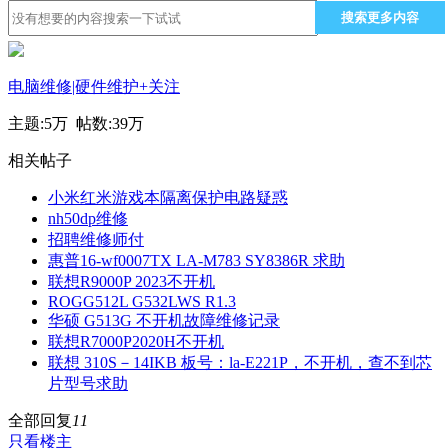
搜索更多内容
电脑维修|硬件维护
+关注
主题:
5万
帖数:
39万
相关帖子
小米红米游戏本隔离保护电路疑惑
nh50dp维修
招聘维修师付
惠普16-wf0007TX LA-M783 SY8386R 求助
联想R9000P 2023不开机
ROGG512L G532LWS R1.3
华硕 G513G 不开机故障维修记录
联想R7000P2020H不开机
联想 310S－14IKB 板号：la-E221P，不开机，查不到芯
片型号求助
全部回复
11
只看楼主