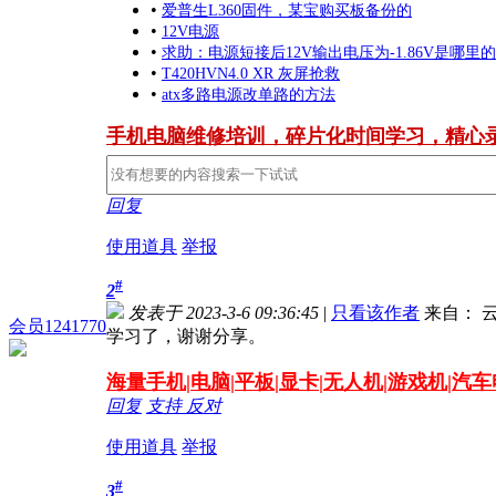
•
爱普生L360固件，某宝购买板备份的
•
12V电源
•
求助：电源短接后12V输出电压为-1.86V是哪里
•
T420HVN4.0 XR 灰屏抢救
•
atx多路电源改单路的方法
手机电脑维修培训，碎片化时间学习，精心
回复
使用道具
举报
#
2
发表于 2023-3-6 09:36:45
|
只看该作者
来自： 云
会员1241770
学习了，谢谢分享。
海量
手机|电脑|平板|显卡|无人机|游戏机|汽
回复
支持
反对
使用道具
举报
#
3