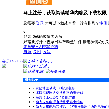
马上注册，获取阅读精华内容及下载权限
您需要
登录
才可以下载或查看，没有帐号？
注册
x
兄弟1208硒鼓清零方法
只需要打开上盖拿出硒鼓粉盒组件 按电源键4次 
来自安卓APP客户端
电源
,
关闭
,
方法
会员1430027
支持！
5
反对！
收藏
1
分享
相关帖子
•
求亿核主动式700电源电路
•
海康威视网络交换机不通电维修
•
海盗船HX650X半模组维修
•
动力火车电源有待机无输出维修
•
动力火车电源短接后+12V电压输出-1.86V电压