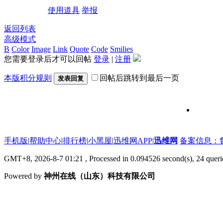
使用道具
举报
返回列表
高级模式
B
Color
Image
Link
Quote
Code
Smilies
您需要登录后才可以回帖
登录
|
注册
本版积分规则
回帖后跳转到最后一页
发表回复
维修信号
手机版
|
帮助中心
|
排行榜
|
小黑屋
|
迅维网APP
|
迅维网
备案信息：鲁IC
GMT+8, 2026-8-7 01:21
, Processed in 0.094526 second(s), 24 que
Powered by
神州在线（山东）科技有限公司