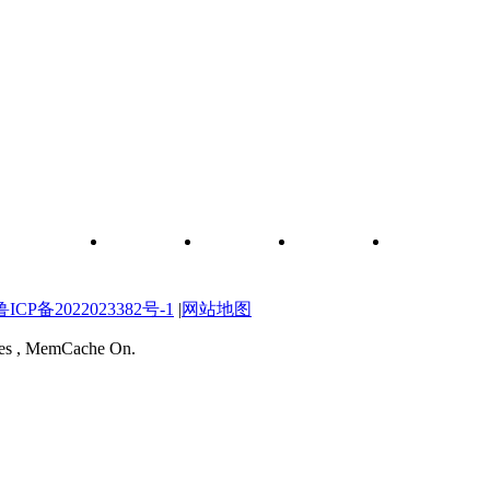
和元件查询
关于我们
联系我们
维修图纸
自学维修网校
P备2022023382号-1
|
网站地图
ries , MemCache On.