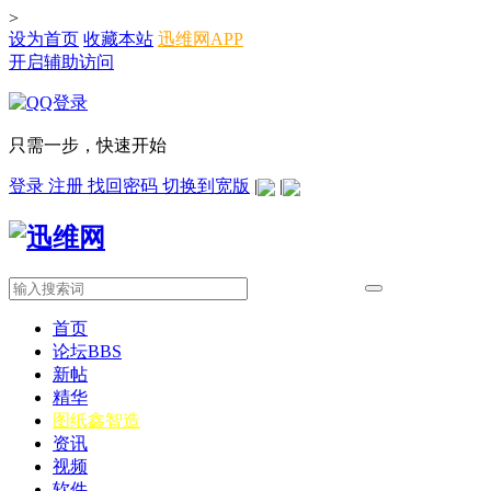
>
设为首页
收藏本站
迅维网APP
开启辅助访问
只需一步，快速开始
登录
注册
找回密码
切换到宽版
|
|
首页
论坛
BBS
新帖
精华
图纸
鑫智造
资讯
视频
软件