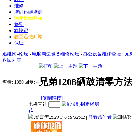
维修
培训
迅维培训
课堂
迅维网校
签到
鑫快记
鑫豆
迅维商城
认证
迅维网
»
论坛
›
电脑周边设备维修论坛
›
办公设备维修论坛
›
兄
返回列表
兄弟1208硒鼓清零方
查看:
1380
|
回复:
4
[复制链接]
电梯直达
#
1
发表于 2023-3-6 09:32:42
|
只看该作者