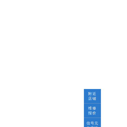
附近
店铺
维修
报价
信号元