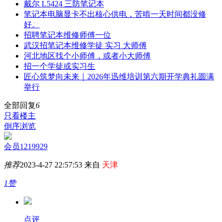
戴尔 L5424 三防笔记本
笔记本电脑显卡不出核心供电，苦啃一天时间都没修
好。
招聘笔记本维修师傅一位
武汉招笔记本维修学徒 实习 大师傅
河北地区找个小师傅，或者小大师傅
招一个学徒或实习生
匠心筑梦向未来｜2026年迅维培训第六期开学典礼圆满
举行
全部回复
6
只看楼主
倒序浏览
会员1219929
推荐
2023-4-27 22:57:53 来自
天津
1赞
点评