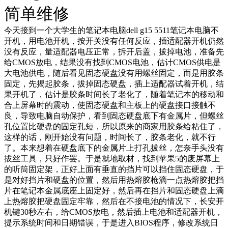
简单维修
今天接到一个大学生的笔记本电脑dell g15 5511笔记本电脑不
开机，用电池开机，按开关没有任何反应，插适配器开机仍然
没有反应，量适配器电压正常，拆开后盖，拔掉电池，准备先
给CMOS放电，结果没有找到CMOS电池，估计CMOS供电是
大电池供电，随后看见固态硬盘没有用螺丝固定，而是用胶条
固定，先揭起胶条，拔掉固态硬盘，插上适配器试着开机，结
果开机了，估计是胶条时间长了老化了，随着笔记本的移动和
合上屏幕时的震动，使固态硬盘和主板上的硬盘接口接触不
良，导致电脑自动保护，看到固态硬盘底下有金属片，但螺丝
孔位置比硬盘的固定孔短，所以原来的商家用胶条给粘住了，
这样的话，刚开始没有问题，时间长了，胶条老化，就不行
了。本来想着在硬盘底下的金属片上打孔拔丝，怎奈手头没有
拔丝工具，只好作罢。于是就地取材，找到苹果5的废屏幕上
的听筒固定架，正好上面有垂直的挡片可以挡住固态硬盘，于
是对好挡片和硬盘的位置，然后用热熔胶枪滴一点热熔胶把挡
片在笔记本金属底座上固定好，然后再在挡片和固态硬盘上滴
上热熔胶把硬盘固定牢靠，然后在不接电池的情况下，长安开
机键30秒左右，给CMOS放电，然后插上电池和适配器开机，
提示系统时间和日期错误，于是进入BIOS程序，修改系统日