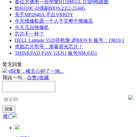
各位大佬求一份华擎H110M-GL D3的电路图
给H310C-D强刷BIOS上E2-2144G
关于MP2940A 不出VRRDY
今天维修机器一个人干完整个维修店
今天几台快修机
芯片不一样？
DELL Latitude 5520开机慢 进BIOS卡 板号：19819-1
求助芯片型号，屏幕背光芯片！
THINKPAD P16V GEN1 板号NM-F451
暂无回复
0回复，楼主心碎了一地...
我说一句...
点赞
1
收藏
推广