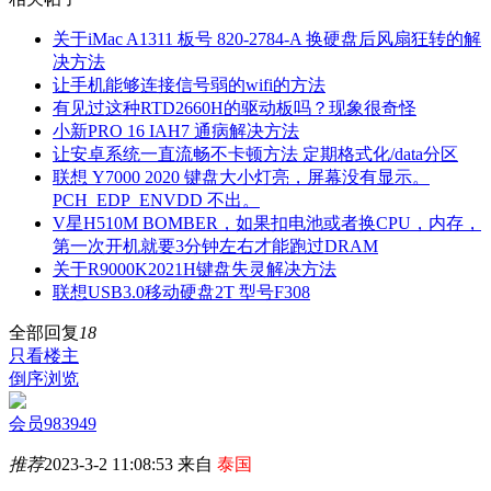
关于iMac A1311 板号 820-2784-A 换硬盘后风扇狂转的解
决方法
让手机能够连接信号弱的wifi的方法
有见过这种RTD2660H的驱动板吗？现象很奇怪
小新PRO 16 IAH7 通病解决方法
让安卓系统一直流畅不卡顿方法 定期格式化/data分区
联想 Y7000 2020 键盘大小灯亮，屏幕没有显示。
PCH_EDP_ENVDD 不出。
V星H510M BOMBER，如果扣电池或者换CPU，内存，
第一次开机就要3分钟左右才能跑过DRAM
关于R9000K2021H键盘失灵解决方法
联想USB3.0移动硬盘2T 型号F308
全部回复
18
只看楼主
倒序浏览
会员983949
推荐
2023-3-2 11:08:53 来自
泰国