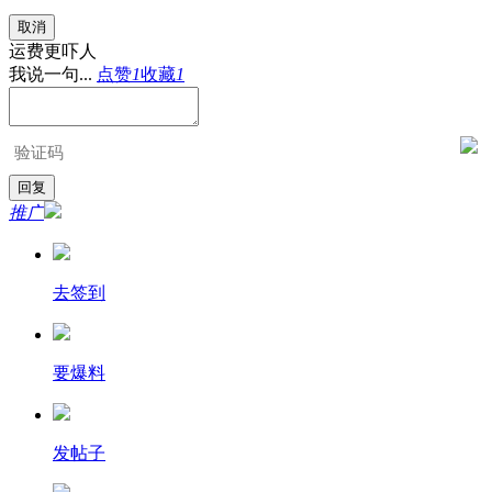
取消
运费更吓人
我说一句...
点赞
1
收藏
1
推广
去签到
要爆料
发帖子