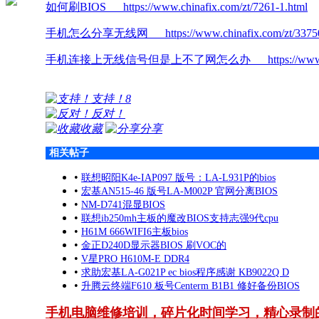
如何刷BIOS https://www.chinafix.com/zt/7261-1.html
手机怎么分享无线网 https://www.chinafix.com/zt/337507
手机连接上无线信号但是上不了网怎么办 https://www.chinafix
支持！
8
反对！
收藏
分享
相关帖子
•
联想昭阳K4e-IAP097 版号：LA-L931P的bios
•
宏基AN515-46 版号LA-M002P 官网分离BIOS
•
NM-D741混显BIOS
•
联想ib250mh主板的魔改BIOS支持志强9代cpu
•
H61M 666WIFI6主板bios
•
金正D240D显示器BIOS 刷VOC的
•
V星PRO H610M-E DDR4
•
求助宏基LA-G021P ec bios程序感谢 KB9022Q D
•
升腾云终端F610 板号Centerm B1B1 修好备份BIOS
手机电脑维修培训，碎片化时间学习，精心录制