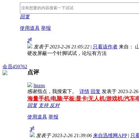
回复
使用道具
举报
#
2
发表于 2023-2-26 21:05:22
|
只看该作者
来自： 山
硬改屏蔽一个针脚试试，论坛有方法
会员459762
点评
linzns
感谢指点，我搜索下。
详情
回复
发表于 2023-2-26 
海量
手机|电脑|平板|显卡|无人机|游戏机|汽
回复
支持
反对
使用道具
举报
#
3
发表于 2023-2-26 21:39:06
来自迅维网APP
|
只