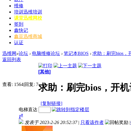
维修
培训
迅维培训
课堂
迅维网校
签到
鑫快记
鑫豆
迅维商城
认证
迅维网
»
论坛
›
电脑维修论坛
›
笔记本BIOS
›
求助：刷完bios
返回列表
[其他]
查看:
1564
|
回复:
7
求助：刷完bios，
[复制链接]
电梯直达
#
1
发表于 2023-2-26 20:52:37
|
只看该作者
|