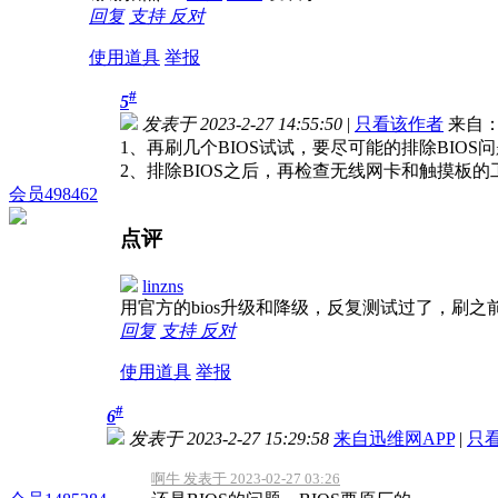
回复
支持
反对
使用道具
举报
#
5
发表于 2023-2-27 14:55:50
|
只看该作者
来自：
1、再刷几个BIOS试试，要尽可能的排除BIOS
2、排除BIOS之后，再检查无线网卡和触摸板的
会员498462
点评
linzns
用官方的bios升级和降级，反复测试过了，刷
回复
支持
反对
使用道具
举报
#
6
发表于 2023-2-27 15:29:58
来自迅维网APP
|
只
啊牛 发表于 2023-02-27 03:26