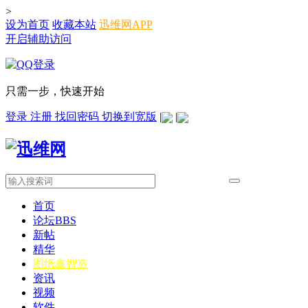
>
设为首页
收藏本站
迅维网APP
开启辅助访问
只需一步，快速开始
登录
注册
找回密码
切换到宽版
|
|
首页
论坛
BBS
新帖
精华
图纸
鑫智造
资讯
视频
软件