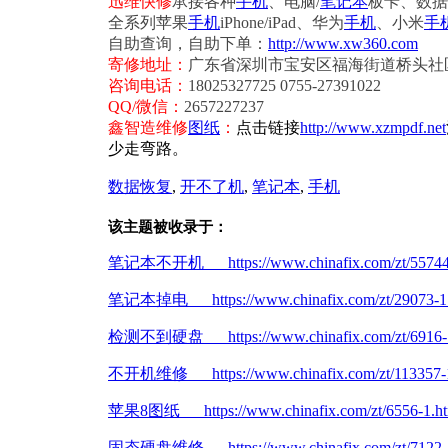
迅维快修
承接各种
手机
、电脑/
笔记本
板卡、数据
全系列苹果
手机
iPhone/iPad、华为
手机
、小米
手
自助查询，自助下单：
http://www.xw360.com
寄修地址：
广东省深圳市宝安区福海街道桥头社
咨询电话：
18025327725 0755-27391022
QQ/微信：
2657227237
鑫智造维修
图纸
：
点击链接
http://www.xzmpdf.net
少走弯路。
数据恢复
,
开不了机
,
笔记本
,
手机
该主题被收录于：
笔记本不开机 https://www.chinafix.com/zt/55744-
笔记本掉电 https://www.chinafix.com/zt/29073-1.
检测不到硬盘 https://www.chinafix.com/zt/6916-1
不开机维修 https://www.chinafix.com/zt/113357-1
苹果8图纸 https://www.chinafix.com/zt/6556-1.ht
固态硬盘维修 https://www.chinafix.com/zt/7122-1