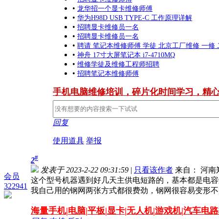
•
龙华招一个显卡维修师傅
•
华为H98D USB TYPE-C 工作原理详解
•
招聘显卡维修员一名
•
招聘显卡维修员一名
•
聘请 笔记本维修师傅 学徒 北京工厂维修 一修
•
神舟 17寸大屏笔记本 i7-4710MQ
•
维修学徒及维修工程师招聘
•
招聘笔记本维修师傅
手机电脑维修培训，碎片化时间学习，精
回复
使用道具
举报
#
2
发表于 2023-2-22 09:31:59
|
只看该作者
来自： 河南
会员
这个型号机器遇到好几天主供电短路的，基本都是电容
322941
我自己用的钢网两张方式都很费劲，钢网很容易变形不
海量
手机|电脑|平板|显卡|无人机|游戏机|汽车电