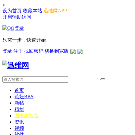
>
设为首页
收藏本站
迅维网APP
开启辅助访问
只需一步，快速开始
登录
注册
找回密码
切换到宽版
|
|
首页
论坛
BBS
新帖
精华
图纸
鑫智造
资讯
视频
软件