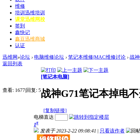
维修
培训
迅维培训
课堂
迅维网校
签到
鑫快记
鑫豆
迅维商城
认证
迅维网
»
论坛
›
电脑维修论坛
›
笔记本维修|MAC维修讨论
›
战神
返回列表
[笔记本电脑]
查看:
1677
|
回复:
5
战神G71笔记本掉电
[复制链接]
电梯直达
#
1
发表于 2023-2-22 09:08:41
|
只看该作者