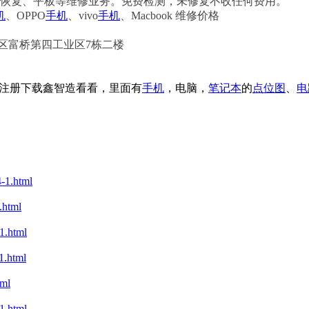
恢复、平板等维修业务。免费检测，未修复不收任何费用。
机
、OPPO
手机
、vivo
手机
、Macbook 维修价格
区富桥第四工业区7栋二楼
注册下载鑫智造看看，里面有
手机
，电脑，
笔记本
的
点位图
、
电
1.html
html
.html
.html
ml
.html