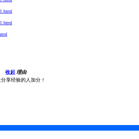
.html
.html
tml
收起
理由
意分享经验的人加分！