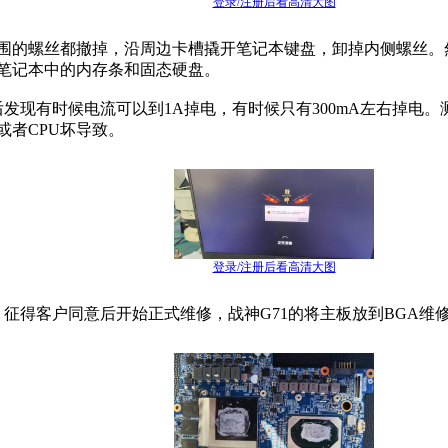
登录/注册后看高清大图
外围的螺丝都撤掉，沿周边卡槽撬开笔记本键盘，卸掉内侧螺丝
笔记本中的内存条和固态硬盘。
有时候电流可以到1A掉电，有时候只有300mA左右掉电。测
或者CPU坏导致。
登录/注册后看高清大图
客户同意后开始正式维修，战神G71的将主板放到BGA维修台