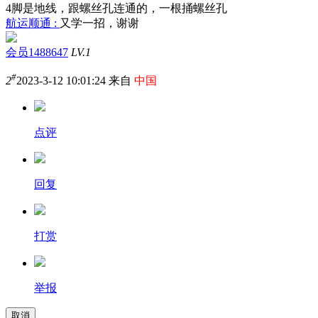
4脚是地线，跟螺丝孔连通的，一根捅螺丝孔
航运顺通 :
又学一招，谢谢
会员1488647
LV.1
#
2
2023-3-12 10:01:24 来自
中国
点评
回复
打赏
举报
取消