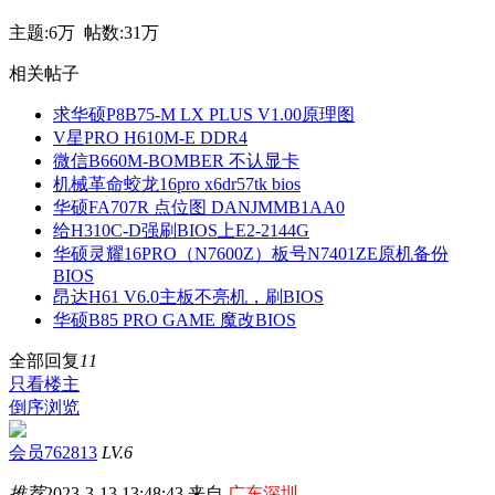
主题:
6万
帖数:
31万
相关帖子
求华硕P8B75-M LX PLUS V1.00原理图
V星PRO H610M-E DDR4
微信B660M-BOMBER 不认显卡
机械革命蛟龙16pro x6dr57tk bios
华硕FA707R 点位图 DANJMMB1AA0
给H310C-D强刷BIOS上E2-2144G
华硕灵耀16PRO（N7600Z）板号N7401ZE原机备份
BIOS
昂达H61 V6.0主板不亮机，刷BIOS
华硕B85 PRO GAME 魔改BIOS
全部回复
11
只看楼主
倒序浏览
会员762813
LV.6
推荐
2023-3-13 13:48:43 来自
广东深圳