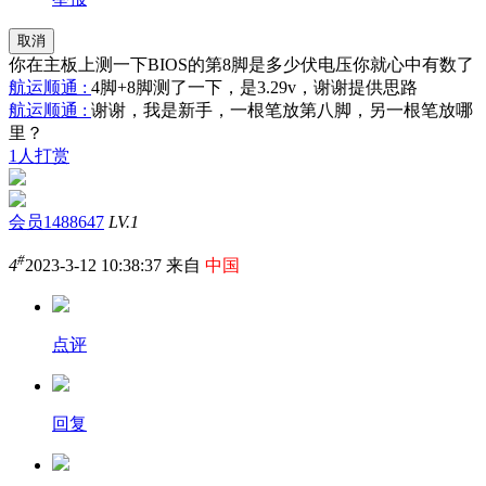
取消
你在主板上测一下BIOS的第8脚是多少伏电压你就心中有数了
航运顺通 :
4脚+8脚测了一下，是3.29v，谢谢提供思路
航运顺通 :
谢谢，我是新手，一根笔放第八脚，另一根笔放哪
里？
1人打赏
会员1488647
LV.1
#
4
2023-3-12 10:38:37 来自
中国
点评
回复