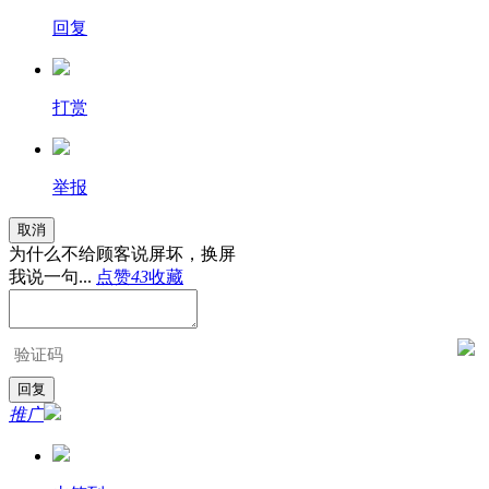
回复
打赏
举报
取消
为什么不给顾客说屏坏，换屏
我说一句...
点赞
43
收藏
推广