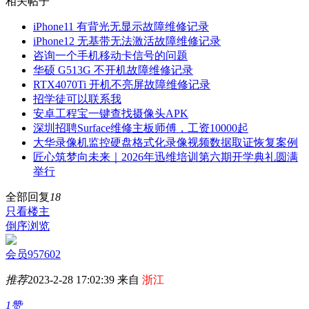
相关帖子
iPhone11 有背光无显示故障维修记录
iPhone12 无基带无法激活故障维修记录
咨询一个手机移动卡信号的问题
华硕 G513G 不开机故障维修记录
RTX4070Ti 开机不亮屏故障维修记录
招学徒可以联系我
安卓工程宝一键查找摄像头APK
深圳招聘Surface维修主板师傅，工资10000起
大华录像机监控硬盘格式化录像视频数据取证恢复案例
匠心筑梦向未来｜2026年迅维培训第六期开学典礼圆满
举行
全部回复
18
只看楼主
倒序浏览
会员957602
推荐
2023-2-28 17:02:39 来自
浙江
1赞