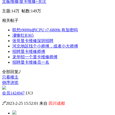
主板维修|显卡维修
+关注
主题:
14万
帖数:
149万
相关帖子
联想r9000p的CPU r7-6800h 有加密吗
凄惨红B365
张哥显卡维修深圳招聘
河北地区找个小师傅，或者小大师傅
招聘显卡维修师傅
龙华招一个显卡维修师傅
招聘显卡维修员一名
全部回复
2
只看楼主
倒序浏览
会员1424947
LV.3
#
2
2023-2-25 15:52:01 来自
四川成都