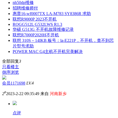
nh50dp维修
招聘维修师付
惠普16-wf0007TX LA-M783 SY8386R 求助
联想R9000P 2023不开机
ROGG512L G532LWS R1.3
华硕 G513G 不开机故障维修记录
联想R7000P2020H不开机
联想 310S－14IKB 板号：la-E221P，不开机，查不到芯
片型号求助
POWER MAC G4主机不开机完美解决
全部回复
3
只看楼主
倒序浏览
会员1171698
LV.4
#
2
2023-2-22 09:35:49 来自
河南新乡
点评