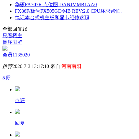
华硕FA707R 点位图 DANJMMB1AA0
FX86F/板号FX505GD/MB REV:2.0 CPU坏求帮忙。
笔记本台式机主板和显卡维修求职
全部回复
16
只看楼主
倒序浏览
会员1135020
推荐
2026-7-3 13:17:10 来自
河南南阳
5赞
点评
回复