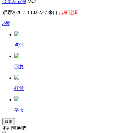
会员225398
LV.2
推荐
2026-7-3 10:02:47 来自
吉林辽源
3赞
点评
回复
打赏
举报
取消
不能带换吧