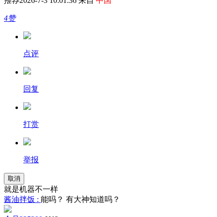
推荐
2026-7-3 10:01:36 来自
中国
4赞
点评
回复
打赏
举报
取消
就是机器不一样
酱油拌饭 :
能吗？ 有大神知道吗？