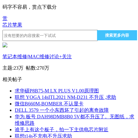
码字不容易，赏点下载分
赏
芯片
苹果
搜索更多内容
笔记本维修|MAC维修讨论
+关注
主题:
23万
帖数:
270万
相关帖子
求华硕P8B75-M LX PLUS V1.00原理图
联想 YOGA 14sITL2021 NM-D231 不升压 ,求助
微信B660M-BOMBER 不认显卡
DELL 3579 一个小东西坏了引起的离奇故障
华为 板号 DAH98DMB8B0 5V都不升压了。无图纸，求
维修思路
谁手上有这个板子，拍一下主供电芯片附近
联想t14s不充电不升压求助