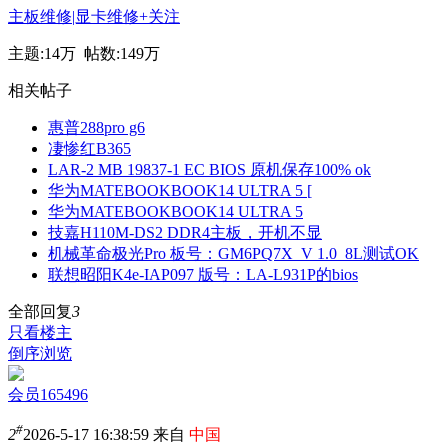
主板维修|显卡维修
+关注
主题:
14万
帖数:
149万
相关帖子
惠普288pro g6
凄惨红B365
LAR-2 MB 19837-1 EC BIOS 原机保存100% ok
华为MATEBOOKBOOK14 ULTRA 5 [
华为MATEBOOKBOOK14 ULTRA 5
技嘉H110M-DS2 DDR4主板，开机不显
机械革命极光Pro 板号：GM6PQ7X_V 1.0_8L测试OK
联想昭阳K4e-IAP097 版号：LA-L931P的bios
全部回复
3
只看楼主
倒序浏览
会员165496
#
2
2026-5-17 16:38:59 来自
中国