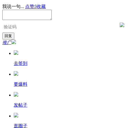
我说一句...
点赞
5
收藏
推广
去签到
要爆料
发帖子
逛圈子