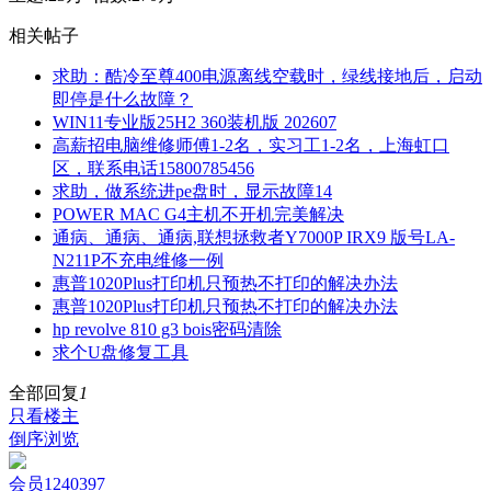
相关帖子
求助：酷冷至尊400电源离线空载时，绿线接地后，启动
即停是什么故障？
WIN11专业版25H2 360装机版 202607
高薪招电脑维修师傅1-2名，实习工1-2名，上海虹口
区，联系电话15800785456
求助，做系统进pe盘时，显示故障14
POWER MAC G4主机不开机完美解决
通病、通病、通病,联想拯救者Y7000P IRX9 版号LA-
N211P不充电维修一例
惠普1020Plus打印机只预热不打印的解决办法
惠普1020Plus打印机只预热不打印的解决办法
hp revolve 810 g3 bois密码清除
求个U盘修复工具
全部回复
1
只看楼主
倒序浏览
会员1240397