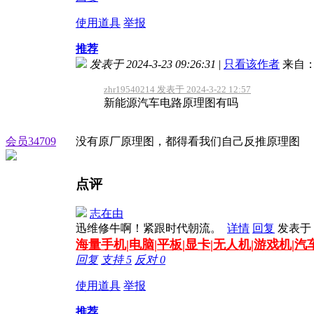
使用道具
举报
推荐
发表于 2024-3-23 09:26:31
|
只看该作者
来自：
zhr19540214 发表于 2024-3-22 12:57
新能源汽车电路原理图有吗
会员34709
没有原厂原理图，都得看我们自己反推原理图
点评
志在由
迅维修牛啊！紧跟时代朝流。
详情
回复
发表于 20
海量
手机|电脑|平板|显卡|无人机|游戏机|
回复
支持
5
反对
0
使用道具
举报
推荐