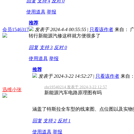
回复
支持
4
反对
0
使用道具
举报
推荐
会员1546317
发表于 2024-4-4 00:55:55
|
只看该作者
来自： 
转行新能源汽修这样就方便很多了
回复
支持
3
反对
0
使用道具
举报
推荐
发表于 2024-3-22 14:52:27
|
只看该作者
来自：
zhr19540214 发表于 2024-3-22 12:57
迅维小张
新能源汽车电路原理图有吗
涵盖了特斯拉全车型的线束图、点位图以及实物
回复
支持
2
反对
1
使用道具
举报