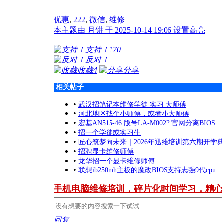
优惠
,
222
,
微信
,
维修
本主题由 月饼 于 2025-10-14 19:06 设置高亮
支持！
170
反对！
收藏
4
分享
相关帖子
•
武汉招笔记本维修学徒 实习 大师傅
•
河北地区找个小师傅，或者小大师傅
•
宏基AN515-46 版号LA-M002P 官网分离BIOS
•
招一个学徒或实习生
•
匠心筑梦向未来｜2026年迅维培训第六期开学
•
招聘显卡维修师傅
•
龙华招一个显卡维修师傅
•
联想ib250mh主板的魔改BIOS支持志强9代cpu
手机电脑维修培训，碎片化时间学习，精
回复