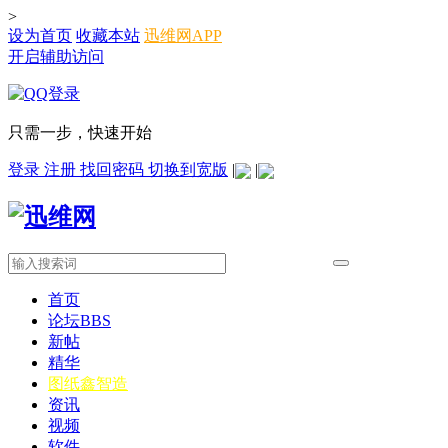
>
设为首页
收藏本站
迅维网APP
开启辅助访问
只需一步，快速开始
登录
注册
找回密码
切换到宽版
|
|
首页
论坛
BBS
新帖
精华
图纸
鑫智造
资讯
视频
软件