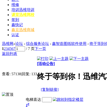
维修
培训
迅维培训
课堂
迅维网校
签到
鑫快记
鑫豆
迅维商城
认证
迅维网
»
论坛
›
综合服务论坛
›
鑫智造图纸软件使用
›
终于等到你
1
2
3
4
5
6
7
/ 7 页
下一页
返回列表
[活动公告]
查看:
57138
|
回复:
133
终于等到你！迅维汽
[复制链接]
电梯直达
#
1