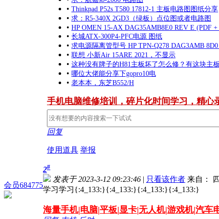
•
Thinkpad P52s T580 17812-1 主板电路图图纸分享
•
求：R5-340X 2GD3（绿板）点位图或者电路图
•
HP OMEN 15-AX DAG35AMB8E0 REV E (PDF +
•
长城ATX-300P4-PFC电源 图纸
•
求电源隔离管型号 HP TPN-Q278 DAG3AMB 8D0 
•
联想 小新Air 15ARE 2021，不显示
•
这种没有牌子的H81主板坏了怎么修？有这块主
•
哪位大佬能分享下gopro10电
•
老本本，东芝B552/H
手机电脑维修培训，碎片化时间学习，精心
回复
使用道具
举报
#
2
发表于 2023-3-12 09:23:46
|
只看该作者
来自： 四
会员684775
学习学习
{:4_133:}{:4_133:}{:4_133:}{:4_133:}
海量
手机|电脑|平板|显卡|无人机|游戏机|汽