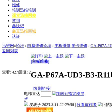
维修
培训
迅维培训
课堂
迅维网校
签到
鑫快记
鑫豆
迅维商城
认证
迅维网
»
论坛
›
电脑维修论坛
›
主板维修|显卡维修
›
GA-P67A-
返回列表
[主板维修]
查看:
427
|
回复:
2
GA-P67A-UD3-B3-R
[复制链接]
电梯直达
#
1
发表于 2023-3-11 22:29:58
|
只看该作者