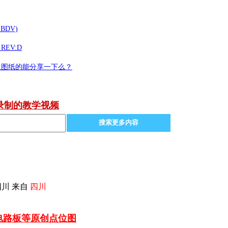
 BDV)
REV:D
板图纸的能分享一下么？
录制的教学视频
搜索更多内容
川 来自
四川
车电路板等
原创点位图