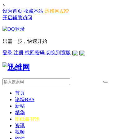
>
设为首页
收藏本站
迅维网APP
开启辅助访问
只需一步，快速开始
登录
注册
找回密码
切换到宽版
|
|
首页
论坛
BBS
新帖
精华
图纸
鑫智造
资讯
视频
软件