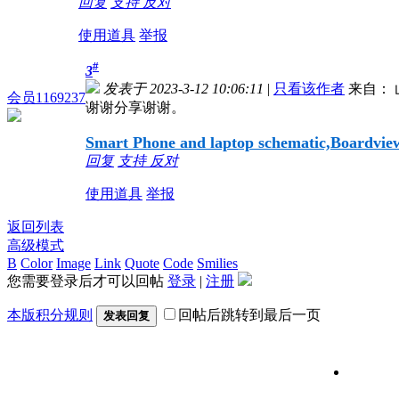
回复
支持
反对
使用道具
举报
#
3
发表于 2023-3-12 10:06:11
|
只看该作者
来自： 
会员1169237
谢谢分享谢谢。
Smart Phone and laptop schematic,Boardview,
回复
支持
反对
使用道具
举报
返回列表
高级模式
B
Color
Image
Link
Quote
Code
Smilies
您需要登录后才可以回帖
登录
|
注册
本版积分规则
回帖后跳转到最后一页
发表回复
维修信号