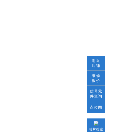
附近
店铺
维修
报价
信号元
件查询
点位图
芯片搜索