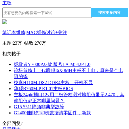
主板
搜索更多内容
笔记本维修|MAC维修讨论
+关注
主题:
23万
帖数:
270万
相关帖子
拯救者Y7000P23款 版号LA-M542P 1.0
论坛首修十二代联想I6X0MH主板不上电，原来是个电
阻的锅
技嘉H110M-DS2 DDR4主板，开机不显
华硕B760M-P R1.01主板BIOS
主板24pin插口12v用二极管档测对地阻值显示2.470，其
他阻值都正常哪里问题？
G15 5511降频非典型故障
G2400佳能打印机数据清零固件，新款
全部回复
1