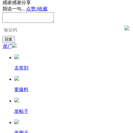
感谢感谢分享
我说一句...
点赞
3
收藏
推广
去签到
要爆料
发帖子
逛圈子