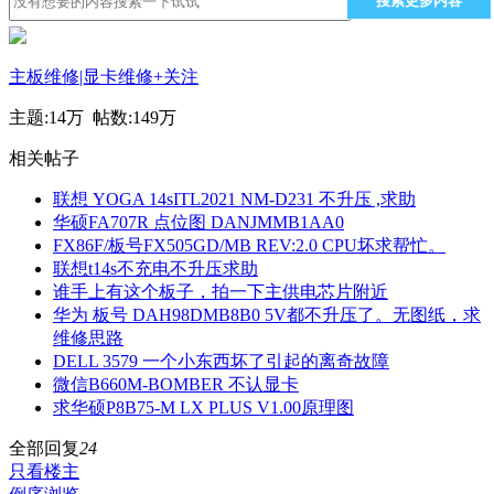
搜索更多内容
主板维修|显卡维修
+关注
主题:
14万
帖数:
149万
相关帖子
联想 YOGA 14sITL2021 NM-D231 不升压 ,求助
华硕FA707R 点位图 DANJMMB1AA0
FX86F/板号FX505GD/MB REV:2.0 CPU坏求帮忙。
联想t14s不充电不升压求助
谁手上有这个板子，拍一下主供电芯片附近
华为 板号 DAH98DMB8B0 5V都不升压了。无图纸，求
维修思路
DELL 3579 一个小东西坏了引起的离奇故障
微信B660M-BOMBER 不认显卡
求华硕P8B75-M LX PLUS V1.00原理图
全部回复
24
只看楼主