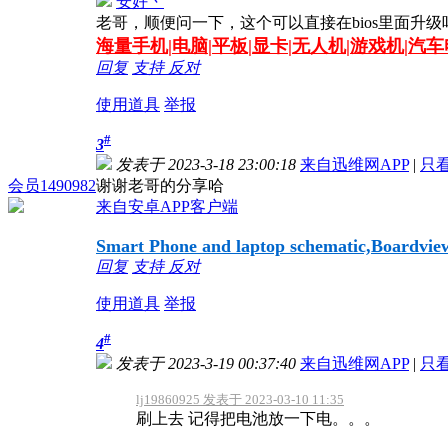
安好丶
老哥，顺便问一下，这个可以直接在bios里面升级吗，
海量
手机|电脑|平板|显卡|无人机|游戏机|汽
回复
支持
反对
使用道具
举报
#
3
发表于 2023-3-18 23:00:18
来自迅维网APP
|
只
会员1490982
谢谢老哥的分享哈
来自安卓APP客户端
Smart Phone and laptop schematic,Boardview,
回复
支持
反对
使用道具
举报
#
4
发表于 2023-3-19 00:37:40
来自迅维网APP
|
只
lj19860925 发表于 2023-03-10 11:35
刷上去 记得把电池放一下电。。。