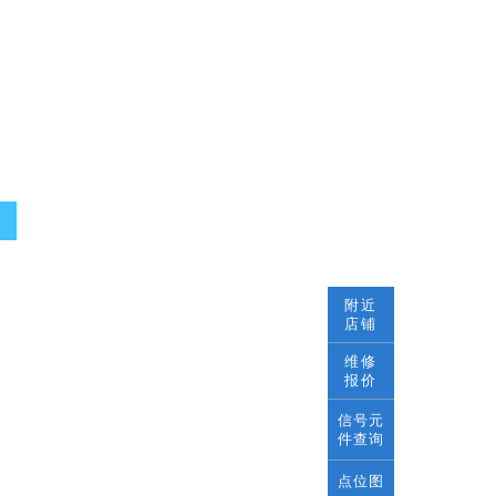
附近
店铺
维修
报价
信号元
件查询
点位图