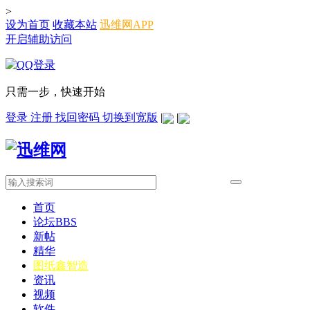
>
设为首页
收藏本站
迅维网APP
开启辅助访问
只需一步，快速开始
登录
注册
找回密码
切换到宽版
|
|
首页
论坛
BBS
新帖
精华
图纸
鑫智造
资讯
视频
软件