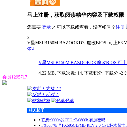
马上注册，获取阅读精华内容及下载权限
您需要
登录
才可以下载或查看，没有帐号？
注册
x
V星MSI B150M BAZOOKD3 魔改BIOS
cpu
V星MSI B150M BAZOOKD3 魔改BIOS 可上E3
4.22 MB, 下载次数: 14, 下载积分: 下载分 -2 
会员1295717
支持！
1
反对！
收藏
分享
相关帖子
•
联想r9000p的CPU r7-6800h 有加密吗
•
FX86F/板号FX505GD/MB REV:2.0 CPU坏求帮忙