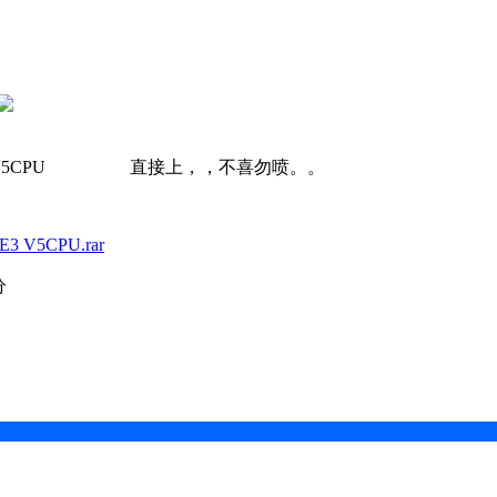
 可上E3 V5CPU 直接上，，不喜勿喷。。
 V5CPU.rar
分
。