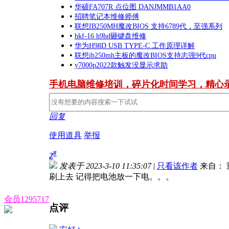
•
华硕FA707R 点位图 DANJMMB1AA0
•
招聘笔记本维修师傅
•
联想IB250MH魔改BIOS 支持6789代，至强系列
•
hkf-16 h9hd砸键盘维修
•
华为H98D USB TYPE-C 工作原理详解
•
联想ib250mh主板的魔改BIOS支持志强9代cpu
•
y7000p2022款触发没显示求助
手机电脑维修培训，碎片化时间学习，精心
回复
使用道具
举报
#
2
发表于 2023-3-10 11:35:07
|
只看该作者
来自： 
刷上去 记得把电池放一下电。。。
会员1295717
点评