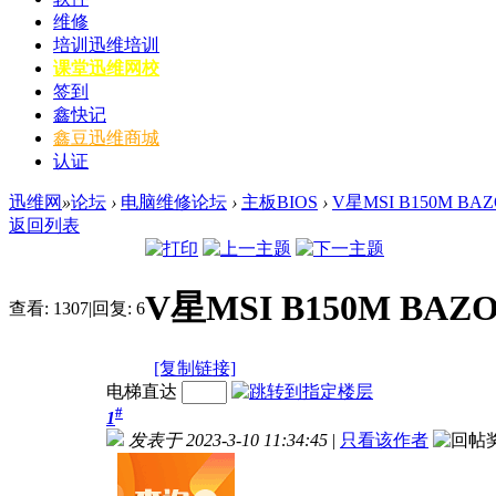
维修
培训
迅维培训
课堂
迅维网校
签到
鑫快记
鑫豆
迅维商城
认证
迅维网
»
论坛
›
电脑维修论坛
›
主板BIOS
›
V星MSI B150M BA
返回列表
V星MSI B150M BAZ
查看:
1307
|
回复:
6
[复制链接]
电梯直达
#
1
发表于 2023-3-10 11:34:45
|
只看该作者