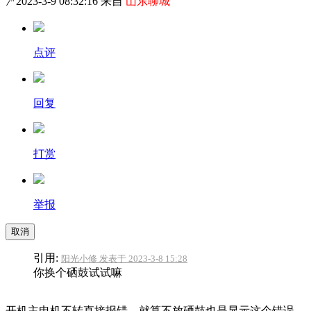
7
2023-3-9 08:32:16 来自
山东聊城
点评
回复
打赏
举报
取消
引用:
阳光小修 发表于 2023-3-8 15:28
你换个硒鼓试试嘛
开机主电机不转直接报错 就算不放硒鼓也是显示这个错误