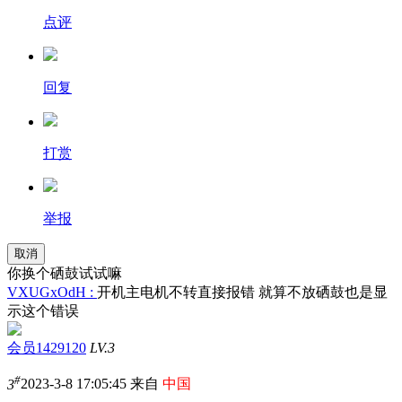
点评
回复
打赏
举报
取消
你换个硒鼓试试嘛
VXUGxOdH :
开机主电机不转直接报错 就算不放硒鼓也是显
示这个错误
会员1429120
LV.3
#
3
2023-3-8 17:05:45 来自
中国