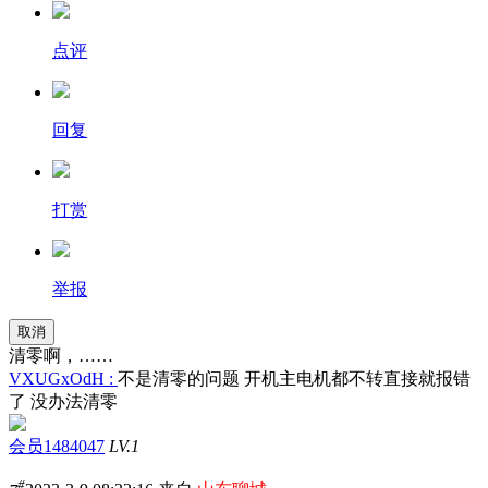
点评
回复
打赏
举报
取消
清零啊，……
VXUGxOdH :
不是清零的问题 开机主电机都不转直接就报错
了 没办法清零
会员1484047
LV.1
#