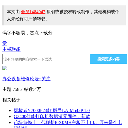
本文由
会员1484047
原创或被授权转载制作，其他机构或个
人未经许可严禁转载。
码字不容易，赏点下载分
赏
主板
联想
搜索更多内容
办公设备维修论坛
+关注
主题:7585 帖数:
4万
相关帖子
拯救者Y7000P23款 版号LA-M542P 1.0
G2400佳能打印机数据清零固件，新款
论坛首修十二代联想I6X0MH主板不上电，原来是个电