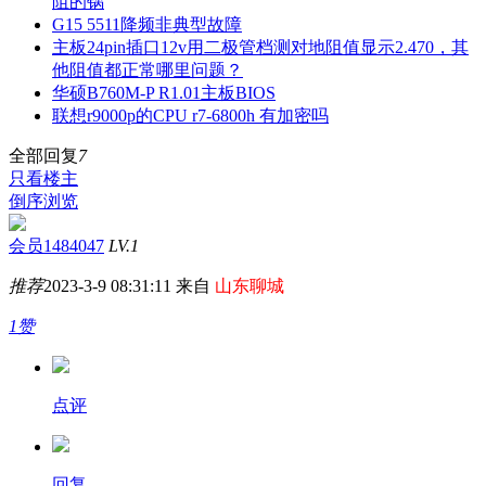
阻的锅
G15 5511降频非典型故障
主板24pin插口12v用二极管档测对地阻值显示2.470，其
他阻值都正常哪里问题？
华硕B760M-P R1.01主板BIOS
联想r9000p的CPU r7-6800h 有加密吗
全部回复
7
只看楼主
倒序浏览
会员1484047
LV.1
推荐
2023-3-9 08:31:11 来自
山东聊城
1赞
点评
回复