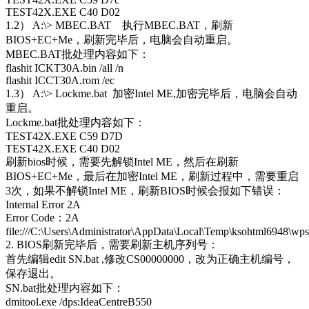
TEST42X.EXE C40 D02
1.2） A:\> MBEC.BAT
执行
MBEC.BAT
，刷新
BIOS+EC+Me，刷新完毕后，电脑会自动重启。
MBEC.BAT批处理内容如下：
flashit ICKT30A.bin /all /n
flashit ICCT30A.rom /ec
1.3） A:\> Lockme.bat
加密
Intel ME,加密完毕后，电脑会自动
重启。
Lockme.bat批处理内容如下：
TEST42X.EXE C59 D7D
TEST42X.EXE C40 D02
刷新
bios时候，需要先解锁Intel ME，然后在刷新
BIOS+EC+Me，最后在加密Intel ME，刷新过程中，需要重启
3次，如果不解锁Intel ME，刷新BIOS时候会报如下错误：
Internal Error 2A
Error Code：2A
file:///C:\Users\Administrator\AppData\Local\Temp\ksohtml6948\wp
2. BIOS刷新完毕后，需要刷新主机序列号：
首先编辑
edit SN.bat ,修改CS00000000，改为正确主机编号，
保存退出。
SN.bat批处理内容如下：
dmitool.exe /dps:IdeaCentreB550