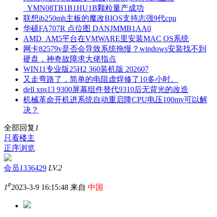
_YMN08TB1B1HU1B颗粒量产成功
联想ib250mh主板的魔改BIOS支持志强9代cpu
华硕FA707R 点位图 DANJMMB1AA0
AMD_AM5平台在VMWARE里安装MAC OS系统
网卡82579v是否会导致系统拖慢？windows安装找不到
硬盘，神奇故障求大佬指点
WIN11专业版25H2 360装机版 202607
又走弯路了，简单的电阻虚焊修了10多小时。
dell xps13 9300屏幕组件替代9310后无背光的改造
机械革命开机进系统自动重启降CPU电压100mv可以解
决？
全部回复
1
只看楼主
正序浏览
会员1336429
LV.2
#
1
2023-3-9 16:15:48 来自
中国