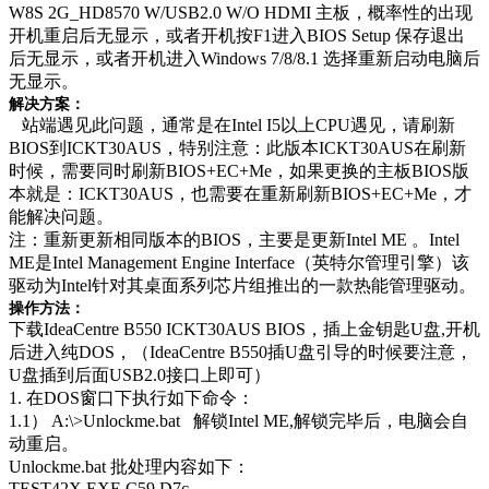
W8S 2G_HD8570 W/USB2.0 W/O HDMI 主板，概率性的出现
开机重启后无显示，或者开机按F1进入BIOS Setup 保存退出
后无显示，或者开机进入Windows 7/8/8.1 选择重新启动电脑后
无显示。
解决方案：
站端遇见此问题，通常是在
Intel I5以上CPU遇见，请刷新
BIOS到ICKT30AUS，特别注意：此版本ICKT30AUS
在刷新
时候，需要同时刷新
BIOS+EC+Me，如果更换的主板BIOS版
本就是：ICKT30AUS
，也需要在重新刷新
BIOS+EC+Me，才
能解决问题。
注：重新更新相同版本的
BIOS，主要是更新Intel ME 。Intel
ME是Intel Management Engine Interface（英特尔管理引擎）该
驱动为Intel针对其桌面系列芯片组推出的一款热能管理驱动。
操作方法：
下载IdeaCentre B550 ICKT30AUS BIOS，插上金钥匙U盘,开机
后进入纯DOS，（IdeaCentre B550插U盘引导的时候要注意，
U盘插到后面USB2.0接口上即可）
1.
在
DOS窗口下执行如下命令：
1.1） A:\>Unlockme.bat
解锁
Intel ME,解锁完毕后，电脑会自
动重启。
Unlockme.bat
批处理内容如下：
TEST42X.EXE C59 D7c