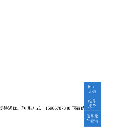
附近
店铺
维修
报价
遇优。联 系方式：15986787348 同微信
信号元
件查询