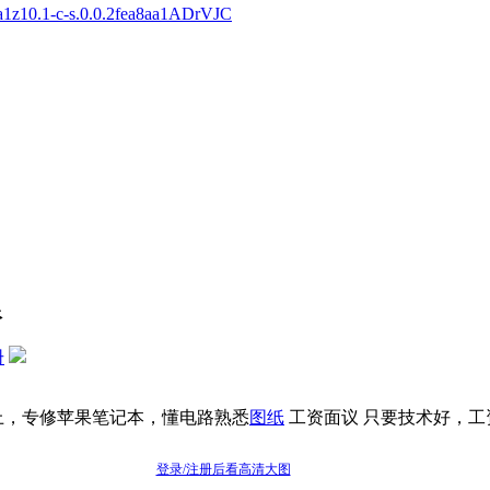
a1z10.1-c-s.0.0.2fea8aa1ADrVJC
限
册
上，专修苹果笔记本，懂电路熟悉
图纸
工资面议 只要技术好，工资待
登录/注册后看高清大图