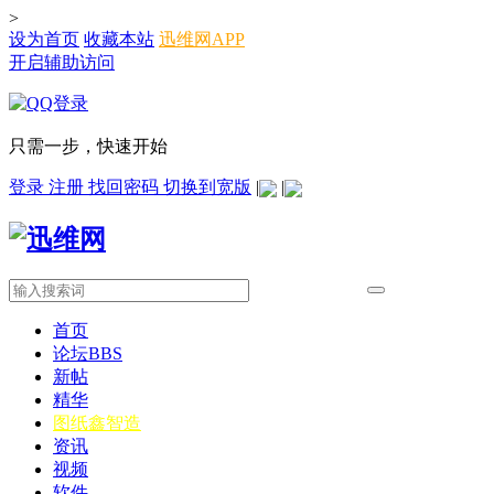
>
设为首页
收藏本站
迅维网APP
开启辅助访问
只需一步，快速开始
登录
注册
找回密码
切换到宽版
|
|
首页
论坛
BBS
新帖
精华
图纸
鑫智造
资讯
视频
软件