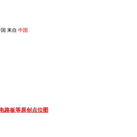
国 来自
中国
车电路板等
原创点位图