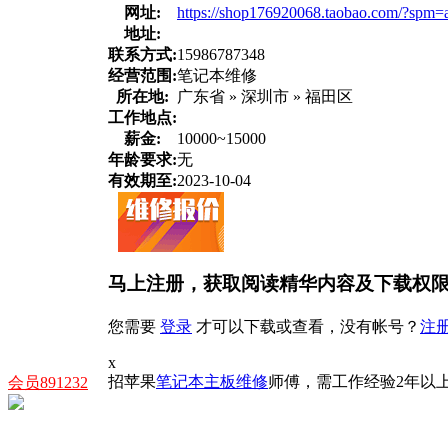
网址:
https://shop176920068.taobao.com/?spm=
地址:
联系方式:
15986787348
经营范围:
笔记本维修
所在地:
广东省 » 深圳市 » 福田区
工作地点:
薪金:
10000~15000
年龄要求:
无
有效期至:
2023-10-04
马上注册，获取阅读精华内容及下载权
您需要
登录
才可以下载或查看，没有帐号？
注
x
招苹果
笔记本
主板维修
师傅，需工作经验2年以
会员891232