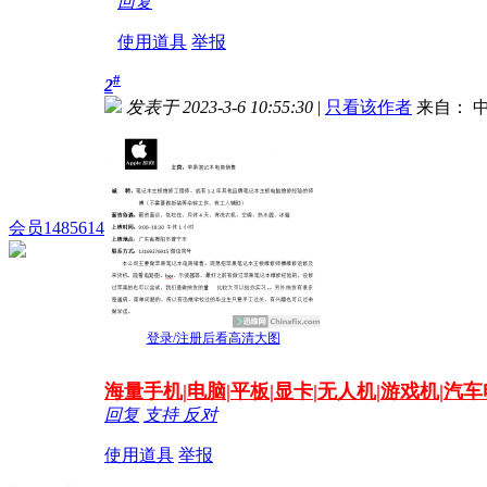
回复
使用道具
举报
#
2
发表于 2023-3-6 10:55:30
|
只看该作者
来自： 中
会员1485614
登录/注册后看高清大图
海量
手机|电脑|平板|显卡|无人机|游戏机|汽
回复
支持
反对
使用道具
举报