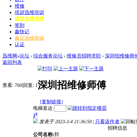
维修
培训
迅维培训
课堂
迅维网校
签到
鑫快记
鑫豆
迅维商城
认证
迅维网
»
论坛
›
综合服务论坛
›
维修员招聘求职
›
深圳招维修师
返回列表
深圳招维修师傅
查看:
760
|
回复:
1
[复制链接]
电梯直达
#
1
发表于 2023-3-4 21:36:50
|
只看该作者
招聘信息
公司名称:
邦