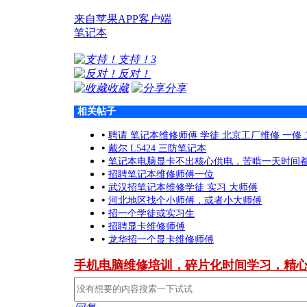
来自苹果APP客户端
笔记本
支持！
3
反对！
收藏
分享
相关帖子
•
聘请 笔记本维修师傅 学徒 北京工厂维修 一修
•
戴尔 L5424 三防笔记本
•
笔记本电脑显卡不出核心供电，苦啃一天时间
•
招聘笔记本维修师傅一位
•
武汉招笔记本维修学徒 实习 大师傅
•
河北地区找个小师傅，或者小大师傅
•
招一个学徒或实习生
•
招聘显卡维修师傅
•
龙华招一个显卡维修师傅
手机电脑维修培训，碎片化时间学习，精