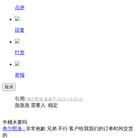
点评
回复
打赏
举报
取消
引用:
奇尓煕洛 发表于 2023-3-8 03:43
急急急 需要人 稳定
半桶水要吗
奇尓煕洛 :
非常抱歉 兄弟 不行 客户给我我们的订单时间交货
的