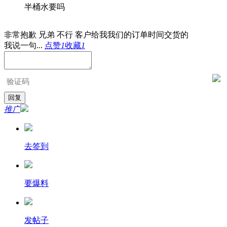
半桶水要吗
非常抱歉 兄弟 不行 客户给我我们的订单时间交货的
我说一句...
点赞
1
收藏
1
推广
去签到
要爆料
发帖子