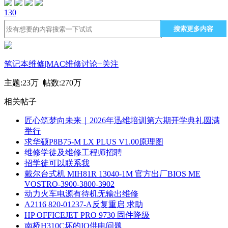
130
搜索更多内容
笔记本维修|MAC维修讨论
+关注
主题:
23万
帖数:
270万
相关帖子
匠心筑梦向未来｜2026年迅维培训第六期开学典礼圆满
举行
求华硕P8B75-M LX PLUS V1.00原理图
维修学徒及维修工程师招聘
招学徒可以联系我
戴尔台式机 MIH81R 13040-1M 官方出厂BIOS ME
VOSTRO-3900-3800-3902
动力火车电源有待机无输出维修
A2116 820-01237-A反复重启 求助
HP OFFICEJET PRO 9730 固件降级
南桥H310C坏的IO供电问题