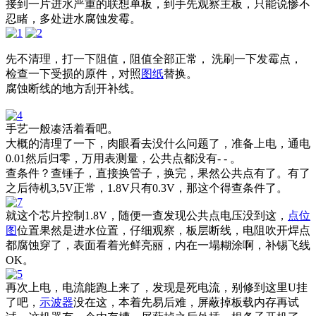
接到一片进水严重的联想单板，到手先观察主板，只能说惨不
忍睹，多处进水腐蚀发霉。
先不清理，打一下阻值，阻值全部正常， 洗刷一下发霉点，
检查一下受损的原件，对照
图纸
替换。
腐蚀断线的地方刮开补线。
手艺一般凑活着看吧。
大概的清理了一下，肉眼看去没什么问题了，准备上电，通电
0.01然后归零，万用表测量，公共点都没有- - 。
查条件？查锤子，直接换管子，换完，果然公共点有了。有了
之后待机3,5V正常，1.8V只有0.3V，那这个得查条件了。
就这个芯片控制1.8V，随便一查发现公共点电压没到这，
点位
图
位置果然是进水位置，仔细观察，板层断线，电阻吹开焊点
都腐蚀穿了，表面看着光鲜亮丽，内在一塌糊涂啊，补锡飞线
OK。
再次上电，电流能跑上来了，发现是死电流，别修到这里U挂
了吧，
示波器
没在这，本着先易后难，屏蔽掉板载内存再试