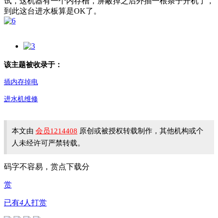
试，这机器有一个内存槽，屏蔽掉之后外插一根条子开机了，
到此这台进水板算是OK了。
该主题被收录于：
插内存掉电
进水机维修
本文由
会员1214408
原创或被授权转载制作，其他机构或个
人未经许可严禁转载。
码字不容易，赏点下载分
赏
已有
4
人打赏