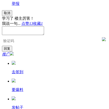
举报
取消
学习了 楼主厉害！
我说一句...
点赞
13
收藏
1
推广
去签到
要爆料
发帖子