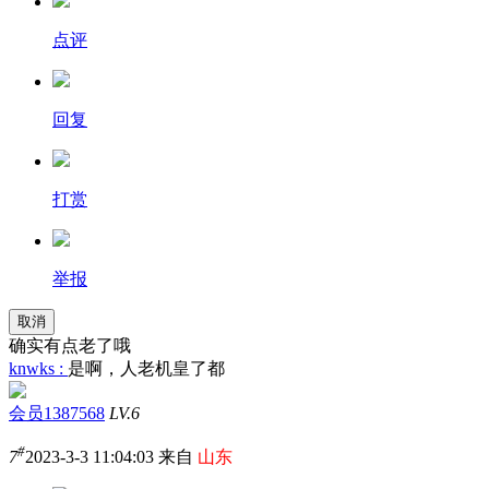
点评
回复
打赏
举报
取消
确实有点老了哦
knwks :
是啊，人老机皇了都
会员1387568
LV.6
#
7
2023-3-3 11:04:03 来自
山东