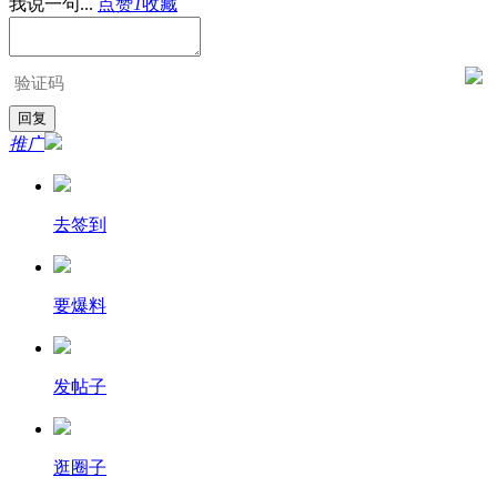
我说一句...
点赞
1
收藏
推广
去签到
要爆料
发帖子
逛圈子