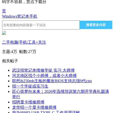
码字不容易，赏点下载分
赏
Windows
笔记本
手机
搜索更多内容
二手电脑|手机|工具
+关注
主题:
4万
帖数:
27万
相关帖子
武汉招笔记本维修学徒 实习 大师傅
河北地区找个小师傅，或者小大师傅
联想ib250mh主板的魔改BIOS支持志强9代cpu
招一个学徒或实习生
匠心筑梦向未来｜2026年迅维培训第六期开学典礼圆满
举行
招聘显卡维修师傅
龙华招一个显卡维修师傅
华为H98D USB TYPE-C 工作原理详解