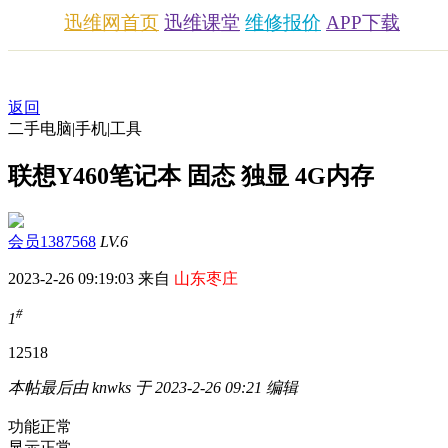
迅维网首页
迅维课堂
维修报价
APP下载
返回
二手电脑|手机|工具
联想Y460笔记本 固态 独显 4G内存
会员1387568
LV.6
2023-2-26 09:19:03 来自
山东枣庄
#
1
1251
8
本帖最后由 knwks 于 2023-2-26 09:21 编辑
功能正常
显示正常