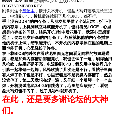
model 14-ce1003tu 型号tpn-Q207 主板G7AD-2G
DAG7ADMB8D0 REV
刚拿到这个
笔记本
，按开关不开机，键盘大写灯连续亮长三短
二，电流跑0.43，拆机后连续刷了几个BIOS，都不行。
手上没有DDR4的内存条，从朋友那里借了个笔记本，拆下他
的内存条，上机测试立马就能开机了，也能看见LOGE，心里
想是内存条的问题，结果开机3秒中后花屏了。我还心里想完
蛋了，要给朋友赔8G的内存条了。然后就把他的内存条插在
他的机子上试，结果能开机，不开机的内存条插在他的电脑上
面也能开机，心里轻松了许多。
在下载BIOS的时候在看贴吧里面无意间看见同样的故障是通
病，都是加焊内存槽后都能亮机，我也去试了一遍，刷焊油用
风枪吹，结果还是不亮，电流跑到0.43，我又用电烙铁焊几个
引脚一起堆锡一起焊，风枪吹搞了几次还是不行，看帖子里面
有人焊了吹了也是不好，心里想着是不是要换内存槽了，然后
没管他了，第二天我想在焊一遍，又仔细一个引脚一个一个点
焊，开机测试电流0.4-0.5有跳边了，心里想应该好了，看键
盘大写灯也不闪了， 过了几秒钟就开机了。
在此，还是要多谢论坛的大神
们。