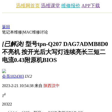
迅维网首页
迅维课堂
维修报价
APP下载
返回
笔记本维修|MAC维修讨论
[已解决]
型号tpn-Q207 DAG7ADMB8D0
不亮机 按开光后大写灯连续亮长三短二
电流0.43附原机BIOS
会员1024303
LV.2
2023-2-21 10:54:38 来自
陕西汉中
#
1
2032
2