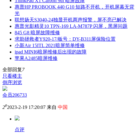
ThinkPad X1 Carbon 9th 暗屏故障
惠普HP PROBOOK 440 G10 短路不开机，开机屏幕无背
光
联想扬天S3040-24独显开机两声报警，屏不亮已解决
惠普光影精灵10 TPN-169 LA-M787P 闪屏，黑屏问题
845 G8 暗屏故障维修
求助拯救者Y920-17/板号：DY-B311屏保险位置
小新Air 15ITL 2021暗屏简单维修
ipad MINI6暗屏维修后出现的故障
苹果A2485暗屏维修
全部回复
7
只看楼主
倒序浏览
会员206733
#
2
2023-2-19 17:20:07 来自
中国
点评