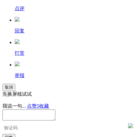
点评
回复
打赏
举报
取消
先换屏线试试
我说一句...
点赞
5
收藏