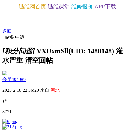
迅维网首页
迅维课堂
维修报价
APP下载
返回
≡站务|申诉≡
[积分问题]
VXUxmSll(UID: 1480148) 灌
水严重 清空回帖
会员494089
2023-2-18 22:36:20 来自
河北
#
1
877
1