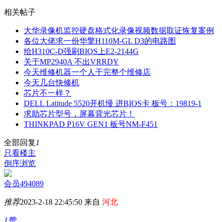
相关帖子
大华录像机监控硬盘格式化录像视频数据取证恢复案例
各位大佬求一份华擎H110M-GL D3的电路图
给H310C-D强刷BIOS上E2-2144G
关于MP2940A 不出VRRDY
今天维修机器一个人干完整个维修店
今天几台快修机
芯片不一样？
DELL Latitude 5520开机慢 进BIOS卡 板号：19819-1
求助芯片型号，屏幕背光芯片！
THINKPAD P16V GEN1 板号NM-F451
全部回复
1
只看楼主
倒序浏览
会员494089
推荐
2023-2-18 22:45:50 来自
河北
1赞