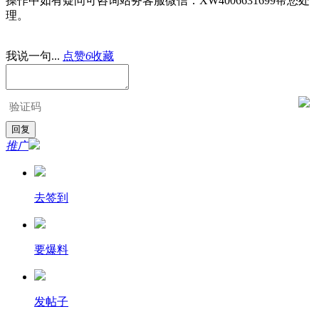
操作中如有疑问可咨询站务客服微信：XW4006631699帮您处
理。
我说一句...
点赞
6
收藏
推广
去签到
要爆料
发帖子