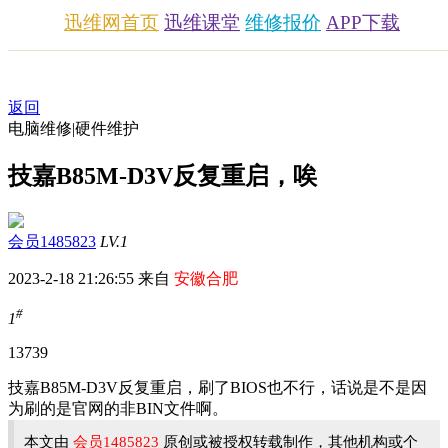
迅维网首页
迅维课堂
维修报价
APP下载
返回
电脑维修|硬件维护
技嘉B85M-D3V反复重启，唉
会员1485823
LV.1
2023-2-18 21:26:55 来自
安徽合肥
#
1
1373
9
技嘉B85M-D3V反复重启，刷了BIOS也不行，话说是不是因
为刷的是官网的非BIN文件啊。
本文由
会员1485823
原创或被授权转载制作，其他机构或个