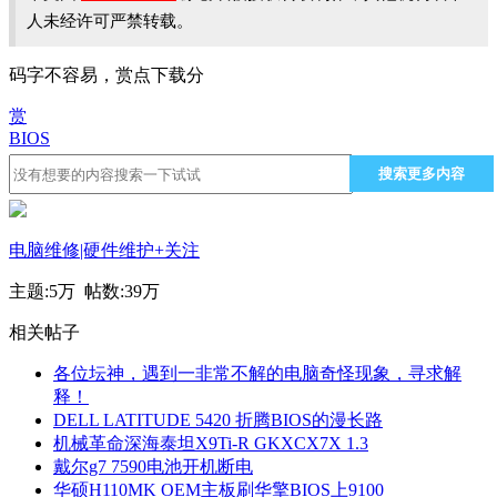
人未经许可严禁转载。
码字不容易，赏点下载分
赏
BIOS
搜索更多内容
电脑维修|硬件维护
+关注
主题:
5万
帖数:
39万
相关帖子
各位坛神，遇到一非常不解的电脑奇怪现象，寻求解
释！
DELL LATITUDE 5420 折腾BIOS的漫长路
机械革命深海泰坦X9Ti-R GKXCX7X 1.3
戴尔g7 7590电池开机断电
华硕H110MK OEM主板刷华擎BIOS上9100