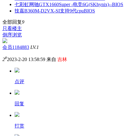
七彩虹网驰GTX1660Super -电竞6G(SKhynix)--BIOS
技嘉B360M-D2VX-SI支持9代cpuBIOS
全部回复
9
只看楼主
倒序浏览
会员1184883
LV.1
#
2
2023-2-20 13:58:59 来自
吉林
点评
回复
打赏