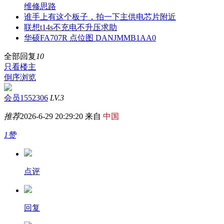
维修思路
谁手上有这个板子，拍一下主供电芯片附近
联想t14s不充电不升压求助
华硕FA707R 点位图 DANJMMB1AA0
全部回复
10
只看楼主
倒序浏览
会员1552306
LV.3
推荐
2026-6-29 20:29:20 来自
中国
1赞
点评
回复