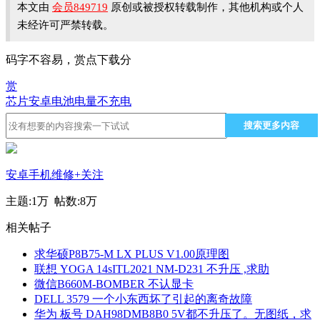
本文由
会员849719
原创或被授权转载制作，其他机构或个人
未经许可严禁转载。
码字不容易，赏点下载分
赏
芯片
安卓
电池电量
不充电
搜索更多内容
安卓手机维修
+关注
主题:
1万
帖数:
8万
相关帖子
求华硕P8B75-M LX PLUS V1.00原理图
联想 YOGA 14sITL2021 NM-D231 不升压 ,求助
微信B660M-BOMBER 不认显卡
DELL 3579 一个小东西坏了引起的离奇故障
华为 板号 DAH98DMB8B0 5V都不升压了。无图纸，求