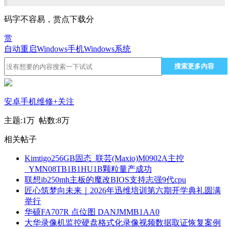
码字不容易，赏点下载分
赏
自动重启
Windows
手机
Windows系统
搜索更多内容
安卓手机维修
+关注
主题:
1万
帖数:
8万
相关帖子
Kimtigo256GB固态_联芸(Maxio)M0902A主控
_YMN08TB1B1HU1B颗粒量产成功
联想ib250mh主板的魔改BIOS支持志强9代cpu
匠心筑梦向未来｜2026年迅维培训第六期开学典礼圆满
举行
华硕FA707R 点位图 DANJMMB1AA0
大华录像机监控硬盘格式化录像视频数据取证恢复案例