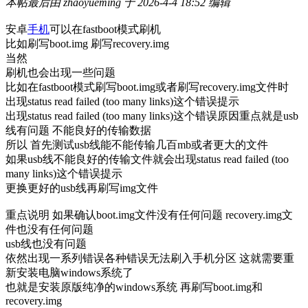
本帖最后由 zhaoyueming 于 2026-4-4 18:52 编辑
安卓
手机
可以在fastboot模式刷机
比如刷写boot.img 刷写recovery.img
当然
刷机也会出现一些问题
比如在fastboot模式刷写boot.img或者刷写recovery.img文件时
出现status read failed (too many links)这个错误提示
出现status read failed (too many links)这个错误原因重点就是usb
线有问题 不能良好的传输数据
所以 首先测试usb线能不能传输几百mb或者更大的文件
如果usb线不能良好的传输文件就会出现status read failed (too
many links)这个错误提示
更换更好的usb线再刷写img文件
重点说明 如果确认boot.img文件没有任何问题 recovery.img文
件也没有任何问题
usb线也没有问题
依然出现一系列错误各种错误无法刷入手机分区 这就需要重
新安装电脑windows系统了
也就是安装原版纯净的windows系统 再刷写boot.img和
recovery.img