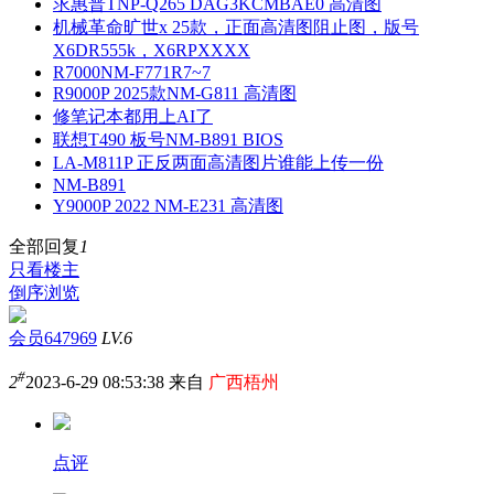
求惠普TNP-Q265 DAG3KCMBAE0 高清图
机械革命旷世x 25款，正面高清图阻止图，版号
X6DR555k，X6RPXXXX
R7000NM-F771R7~7
R9000P 2025款NM-G811 高清图
修笔记本都用上AI了
联想T490 板号NM-B891 BIOS
LA-M811P 正反两面高清图片谁能上传一份
NM-B891
Y9000P 2022 NM-E231 高清图
全部回复
1
只看楼主
倒序浏览
会员647969
LV.6
#
2
2023-6-29 08:53:38 来自
广西梧州
点评