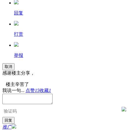
回复
打赏
举报
取消
感谢楼主分享，
楼主辛苦了
我说一句...
点赞
15
收藏
1
推广