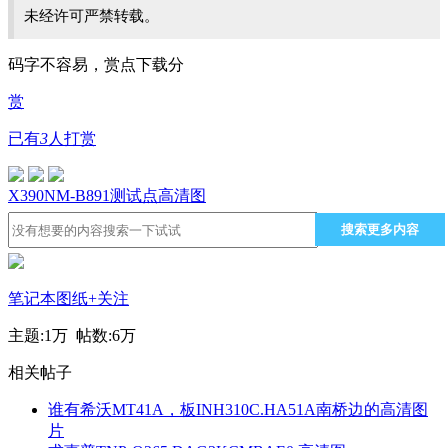
未经许可严禁转载。
码字不容易，赏点下载分
赏
已有
3
人打赏
X390
NM-B891
测试点
高清图
搜索更多内容
笔记本图纸
+关注
主题:
1万
帖数:
6万
相关帖子
谁有希沃MT41A，板INH310C.HA51A南桥边的高清图
片