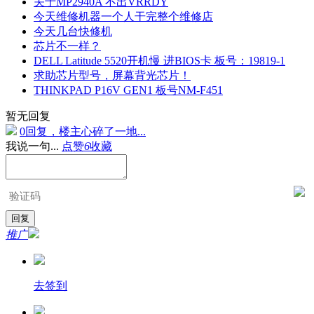
关于MP2940A 不出VRRDY
今天维修机器一个人干完整个维修店
今天几台快修机
芯片不一样？
DELL Latitude 5520开机慢 进BIOS卡 板号：19819-1
求助芯片型号，屏幕背光芯片！
THINKPAD P16V GEN1 板号NM-F451
暂无回复
0回复，楼主心碎了一地...
我说一句...
点赞
6
收藏
推广
去签到