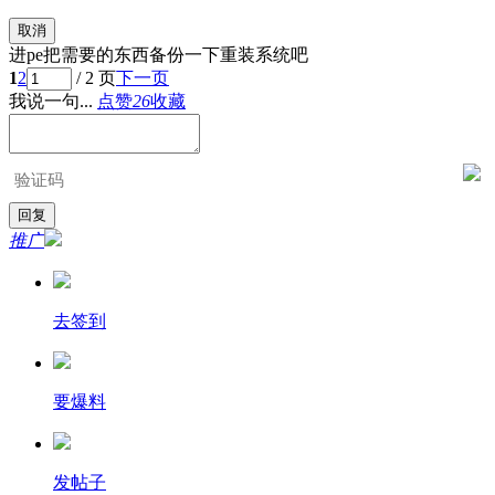
取消
进pe把需要的东西备份一下重装系统吧
1
2
/ 2 页
下一页
我说一句...
点赞
26
收藏
推广
去签到
要爆料
发帖子