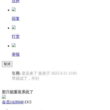
点评
回复
打赏
举报
取消
引用:
老吴来了 发表于 2023-3-11 15:01
早就试了，不行
那只能重装系统了
会员1428948
LV.5