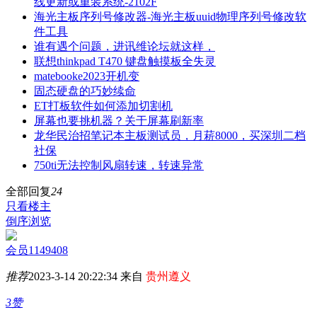
线更新或重装系统-2102F
海光主板序列号修改器-海光主板uuid物理序列号修改软
件工具
谁有遇个问题，进讯维论坛就这样，
联想thinkpad T470 键盘触摸板全失灵
matebooke2023开机变
固态硬盘的巧妙续命
ET打板软件如何添加切割机
屏幕也要挑机器？关于屏幕刷新率
龙华民治招笔记本主板测试员，月菥8000，买深圳二档
社保
750ti无法控制风扇转速，转速异常
全部回复
24
只看楼主
倒序浏览
会员1149408
推荐
2023-3-14 20:22:34 来自
贵州遵义
3赞