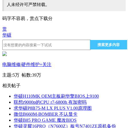
人未经许可严禁转载。
码字不容易，赏点下载分
赏
华硕
搜索更多内容
电脑维修|硬件维护
+关注
主题:
5万
帖数:
39万
相关帖子
华硕H110MK OEM主板刷华擎BIOS上9100
联想r9000p的CPU r7-6800h 有加密吗
求华硕P8B75-M LX PLUS V1.00原理图
微信B660M-BOMBER 不认显卡
华硕B85 PRO GAME 魔改BIOS
华硕灵耀16PRO（N7600Z）板号N7401ZE原机备份