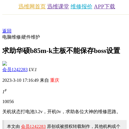
迅维网首页
迅维课堂
维修报价
APP下载
返回
电脑维修|硬件维护
求助华硕b85m-k主板不能保存boss设置
会员1242283
LV.1
2023-3-10 17:16:49 来自
重庆
#
1
1005
6
关机状态打电池3.2v，开机0v，求助各位大神的维修思路。
本文由
会员1242283
原创或被授权转载制作，其他机构或个