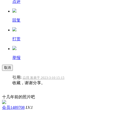
点评
回复
打赏
举报
取消
引用:
尛貝 发表于 2023-3-10 15:15
收藏，谢谢分享。
十几年前的照片吧
会员1489708
LV.1