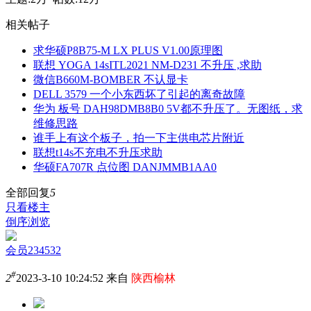
相关帖子
求华硕P8B75-M LX PLUS V1.00原理图
联想 YOGA 14sITL2021 NM-D231 不升压 ,求助
微信B660M-BOMBER 不认显卡
DELL 3579 一个小东西坏了引起的离奇故障
华为 板号 DAH98DMB8B0 5V都不升压了。无图纸，求
维修思路
谁手上有这个板子，拍一下主供电芯片附近
联想t14s不充电不升压求助
华硕FA707R 点位图 DANJMMB1AA0
全部回复
5
只看楼主
倒序浏览
会员234532
#
2
2023-3-10 10:24:52 来自
陕西榆林