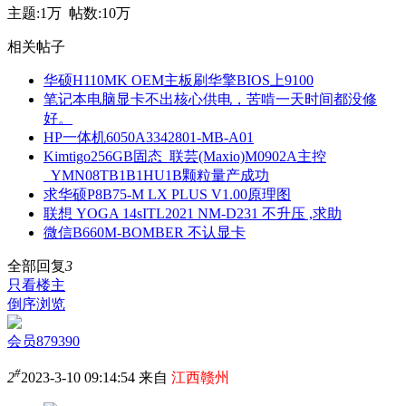
主题:
1万
帖数:
10万
相关帖子
华硕H110MK OEM主板刷华擎BIOS上9100
笔记本电脑显卡不出核心供电，苦啃一天时间都没修
好。
HP一体机6050A3342801-MB-A01
Kimtigo256GB固态_联芸(Maxio)M0902A主控
_YMN08TB1B1HU1B颗粒量产成功
求华硕P8B75-M LX PLUS V1.00原理图
联想 YOGA 14sITL2021 NM-D231 不升压 ,求助
微信B660M-BOMBER 不认显卡
全部回复
3
只看楼主
倒序浏览
会员879390
#
2
2023-3-10 09:14:54 来自
江西赣州