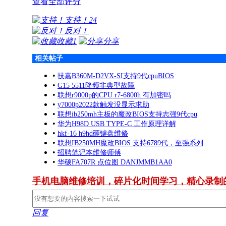
查看全部评分
支持！
24
反对！
收藏
1
分享
相关帖子
•
技嘉B360M-D2VX-SI支持9代cpuBIOS
•
G15 5511降频非典型故障
•
联想r9000p的CPU r7-6800h 有加密吗
•
y7000p2022款触发没显示求助
•
联想ib250mh主板的魔改BIOS支持志强9代cpu
•
华为H98D USB TYPE-C 工作原理详解
•
hkf-16 h9hd砸键盘维修
•
联想IB250MH魔改BIOS 支持6789代，至强系列
•
招聘笔记本维修师傅
•
华硕FA707R 点位图 DANJMMB1AA0
手机电脑维修培训，碎片化时间学习，精心录制
回复