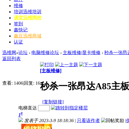
维修
培训
迅维培训
课堂
迅维网校
签到
鑫快记
鑫豆
迅维商城
认证
迅维网
»
论坛
›
电脑维修论坛
›
主板维修|显卡维修
›
秒杀一张昂达
返回列表
[主板维修]
查看:
1406
|
回复:
16
秒杀一张昂达A85主
[复制链接]
电梯直达
#
1
发表于 2023-3-9 18:18:36
|
只看该作者
|