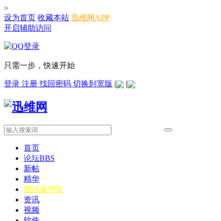
>
设为首页
收藏本站
迅维网APP
开启辅助访问
只需一步，快速开始
登录
注册
找回密码
切换到宽版
|
|
首页
论坛
BBS
新帖
精华
图纸
鑫智造
资讯
视频
软件