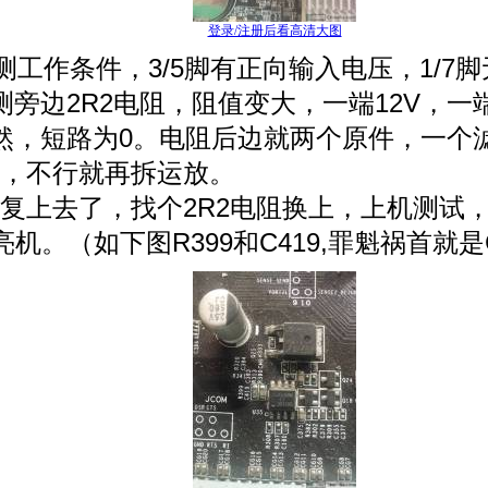
登录/注册后看高清大图
，测工作条件，3/5脚有正向输入电压，1/7
旁边2R2电阻，阻值变大，一端12V，一
然，短路为0。电阻后边就两个原件，一个滤
，不行就再拆运放。
复上去了，找个2R2电阻换上，上机测试
。（如下图R399和C419,罪魁祸首就是C