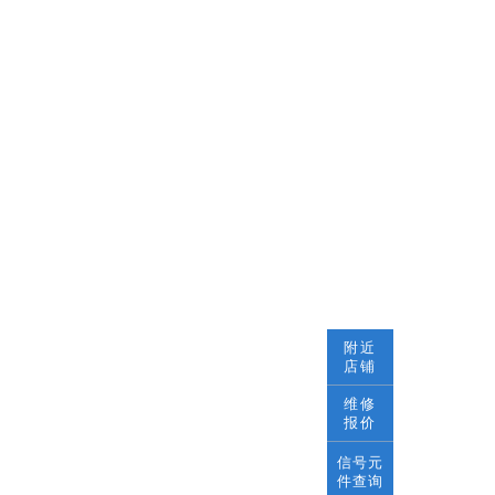
附近
店铺
维修
报价
信号元
件查询