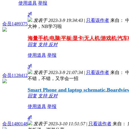
使用道具
举报
#
2
发表于 2023-3-9 19:34:43
|
只看该作者
来自： 中
会员1489375
大神，NB学习啦
海量
手机|电脑|平板|显卡|无人机|游戏机|汽
回复
支持
反对
使用道具
举报
#
3
发表于 2023-3-9 21:07:34
|
只看该作者
来自： 中
会员1128412
不错，不错，又学会一招
Smart Phone and laptop schematic,Boardview,
回复
支持
反对
使用道具
举报
#
4
会员1480148
发表于 2023-3-10 11:51:57
|
只看该作者
来自： 