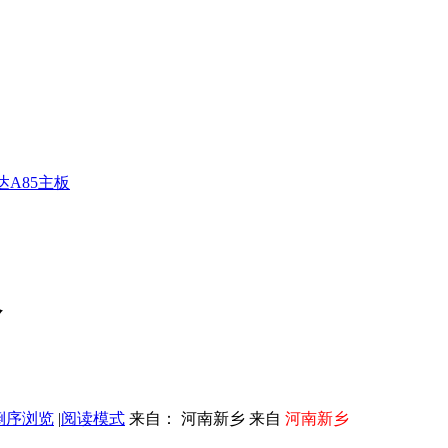
A85主板
板
倒序浏览
|
阅读模式
来自： 河南新乡 来自
河南新乡