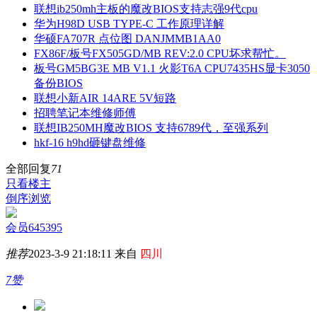
联想ib250mh主板的魔改BIOS支持志强9代cpu
华为H98D USB TYPE-C 工作原理详解
华硕FA707R 点位图 DANJMMB1AA0
FX86F/板号FX505GD/MB REV:2.0 CPU坏求帮忙。
板号GM5BG3E MB V1.1 火影T6A CPU7435HS显卡3050
备份BIOS
联想小新AIR 14ARE 5V短路
招聘笔记本维修师傅
联想IB250MH魔改BIOS 支持6789代，至强系列
hkf-16 h9hd砸键盘维修
全部回复
71
只看楼主
倒序浏览
会员645395
推荐
2023-3-9 21:18:11 来自
四川
7赞