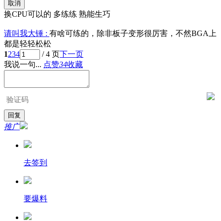
取消
换CPU可以的 多练练 熟能生巧
请叫我大锤 :
有啥可练的，除非板子变形很厉害，不然BGA上
都是轻轻松松
1
2
3
4
/ 4 页
下一页
我说一句...
点赞
34
收藏
推广
去签到
要爆料