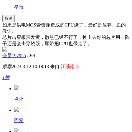
举报
取消
如果是供电MOS管击穿造成的CPU烧了，最好是放弃。血的
教训。
芯片击穿板层发黄，散热已经不行了，换上去好的芯片用一阵
子还是会击穿烧毁，顺带把CPU也带走了。
会员197955
LV.4
推荐
2023-3-12 10:18:13 来自
江苏南京
1赞
点评
回复