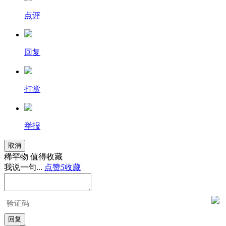
点评
回复
打赏
举报
取消
稀罕物 值得收藏
我说一句...
点赞
5
收藏