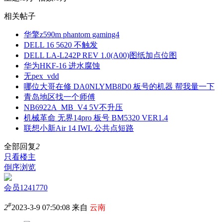
相关帖子
华擎z590m phantom gaming4
DELL 16 5620 不触发
DELL LA-L242P REV 1.0(A00)图纸加点位图
华为HKF-16 进水腐蚀
无pex_vdd
哪位大哥在修 DA0NLYMB8D0 板号的机器 帮我量一下
青岛地区找一个师傅
NB6922A_MB_V4 5V不升压
机械革命 无界14pro 板号 BM5320 VER1.4
联想小新Air 14 IWL 公共点短路
全部回复
2
只看楼主
倒序浏览
会员1241770
#
2
2023-3-9 07:50:08 来自
云南