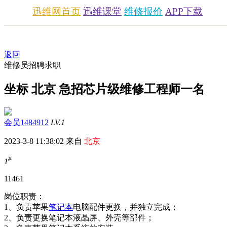
迅维网首页
迅维课堂
维修报价
APP下载
返回
维修员招聘求职
坐标 北京 急招芯片级维修工程师一名
会员1484912
LV.1
2023-3-8 11:38:02 来自
北京
#
1
1146
1
岗位职责：
1、负责苹果
笔记本
电脑配件更换，并独立完成；
2、负责更换笔记本液晶屏、外壳等部件；