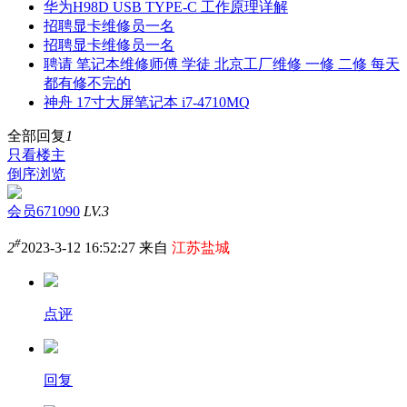
华为H98D USB TYPE-C 工作原理详解
招聘显卡维修员一名
招聘显卡维修员一名
聘请 笔记本维修师傅 学徒 北京工厂维修 一修 二修 每天
都有修不完的
神舟 17寸大屏笔记本 i7-4710MQ
全部回复
1
只看楼主
倒序浏览
会员671090
LV.3
#
2
2023-3-12 16:52:27 来自
江苏盐城
点评
回复