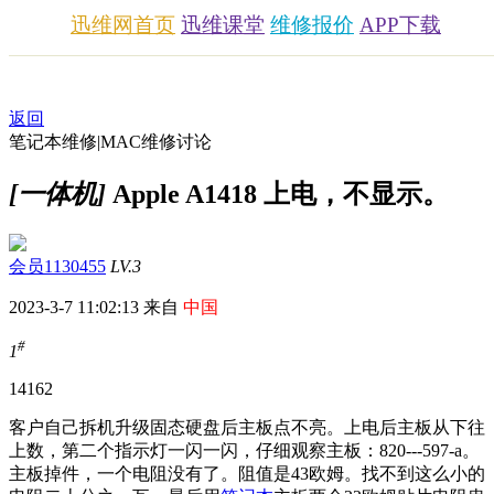
迅维网首页
迅维课堂
维修报价
APP下载
返回
笔记本维修|MAC维修讨论
[一体机]
Apple A1418 上电，不显示。
会员1130455
LV.3
2023-3-7 11:02:13 来自
中国
#
1
1416
2
客户自己拆机升级固态硬盘后主板点不亮。上电后主板从下往
上数，第二个指示灯一闪一闪，仔细观察主板：820---597-a。
主板掉件，一个电阻没有了。阻值是43欧姆。找不到这么小的