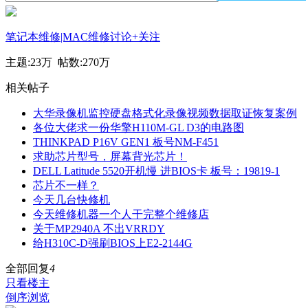
笔记本维修|MAC维修讨论
+关注
主题:
23万
帖数:
270万
相关帖子
大华录像机监控硬盘格式化录像视频数据取证恢复案例
各位大佬求一份华擎H110M-GL D3的电路图
THINKPAD P16V GEN1 板号NM-F451
求助芯片型号，屏幕背光芯片！
DELL Latitude 5520开机慢 进BIOS卡 板号：19819-1
芯片不一样？
今天几台快修机
今天维修机器一个人干完整个维修店
关于MP2940A 不出VRRDY
给H310C-D强刷BIOS上E2-2144G
全部回复
4
只看楼主
倒序浏览