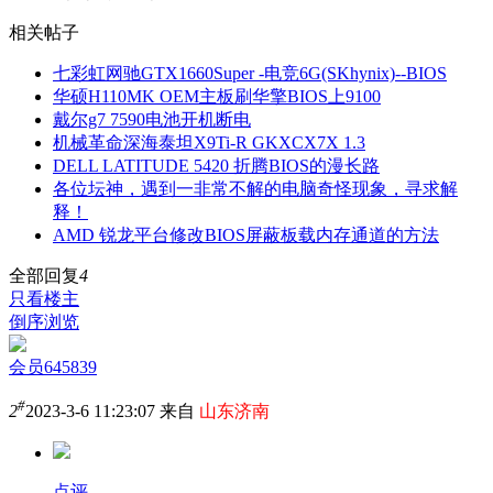
相关帖子
七彩虹网驰GTX1660Super -电竞6G(SKhynix)--BIOS
华硕H110MK OEM主板刷华擎BIOS上9100
戴尔g7 7590电池开机断电
机械革命深海泰坦X9Ti-R GKXCX7X 1.3
DELL LATITUDE 5420 折腾BIOS的漫长路
各位坛神，遇到一非常不解的电脑奇怪现象，寻求解
释！
AMD 锐龙平台修改BIOS屏蔽板载内存通道的方法
全部回复
4
只看楼主
倒序浏览
会员645839
#
2
2023-3-6 11:23:07 来自
山东济南
点评