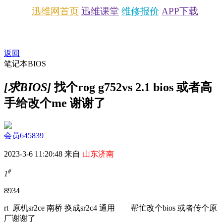
迅维网首页
迅维课堂
维修报价
APP下载
返回
笔记本BIOS
[求BIOS]
找个rog g752vs 2.1 bios 或者高
手给改个me 谢谢了
会员645839
2023-3-6 11:20:48 来自
山东济南
#
1
893
4
rt 原机sr2ce 南桥 换成sr2c4 通用 帮忙改个bios 或者传个原
厂谢谢了